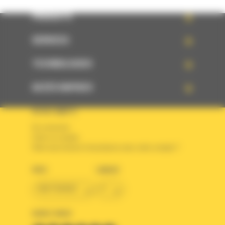
PRODUITS
SERVICES
TECHNOLOGIES
ACCÈS RAPIDES
VOTRE COMPTE
Se connecter
Créer un compte
Votre avez besoin d'assistance avec votre compte ?
PAYS
LANGUE
BM FRANCE
fr
SUIVEZ-NOUS