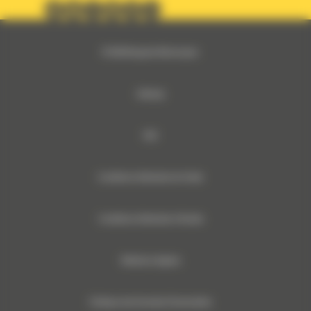
© 2024 Bergerat-Monnoyeur
Sitemap
RSE
Conditions Générales de Vente
Conditions Générales d’Achats
Mentions légales
Politique des Données Personnelles