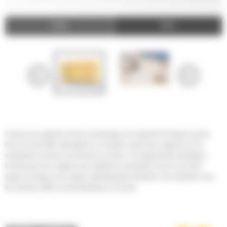
Image
Video
Conçue pour optimiser la force d'arrachage et la capacité de levage du porte-
blocs de votre 980, cette attache à 3 chevilles répond aux exigences de la
manutention de blocs et du travail en carrière. Les équipements spécifiques
fonctionnent avec l'attache pour améliorer la production et ainsi vous faire
gagner du temps et de l'argent. Spécifiquement destinée à une utilisation avec
les machines 980 à circuit hydraulique à 3 vannes.