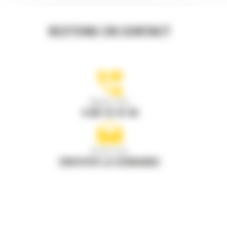
RESTONS EN CONTACT
Appelez-nous
0 801 01 01 04
Écrivez-nous
ENVOYER LA DEMANDE