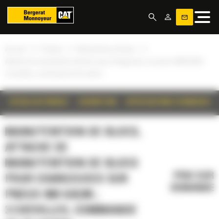
Panneau de gestion des cookies
»
»
»
Accueil
Produits
Manutention de blocs
Attache de manutention de blocs pour Chargeuses sur pneus 980 H/K/M ;
3 chevilles, commande de 3e vanne
DÉTAILS DU PRODUIT
DESCRIPTION
SPÉCIFICATIONS TECHNIQUES
MANUTENTION DE BLOCS,
ATTACHE DE
MANUTENTION DE BLOCS
PRIX SUR
POUR CHARGEUSES SUR
DEMANDE
PNEUS 980 H/K/M ;
3 CHEVILLES, COMMANDE