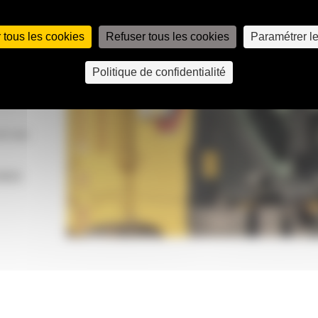
 main-
les
 tous les cookies
Refuser tous les cookies
Paramétrer l
 compris
iaux,
Politique de confidentialité
les
et vos
GNSS
ster
me à
n.