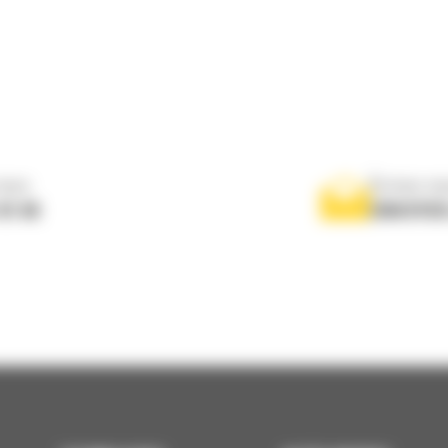
nous
Écrivez-no
 01 04
ENVOYER