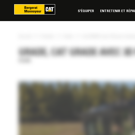
Panneau de gestion des cookies
S'ÉQUIPER
ENTRETENIR ET RÉPA
»
»
»
Accueil
Produits
Grade
Cat GRADE avec 3D pour nivel
GRADE, CAT GRADE AVEC 3D
Grade
RÉE