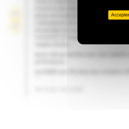
temps et réduire le coût des retouches, de la
d'œuvre et des matériaux. S'adapte à toutes 
Accepter
phases de travail dans plus d'applications, y
l'aménagement de talus, le mélange de matér
les passages de coupe, la construction de
creusement de fossé, les pentes de recul et 
rangées élevées.
Aucun mât qui interfère avec votre visibilité 
performances.
Cat GRADE avec 3D utilise deux récepteurs 
(Global Navigation Satellite System) pour aju
automatiquement les déplacements de la la
INTÉGRÉ EN USINE
mesure que vous suivez le plan de conceptio