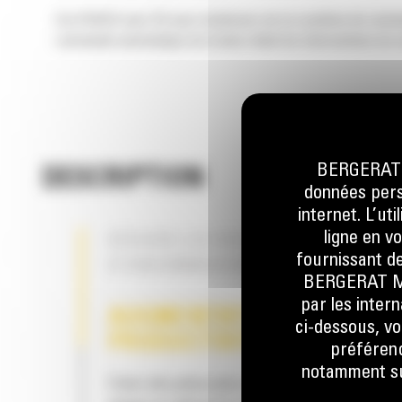
Cat GRADE avec 3D pour niveleuses est un système de commande 
commande automatique de la lame réduit les interventions du c
BERGERAT M
DESCRIPTION
données perso
internet. L’ut
ligne en v
RÉDUIRE LES RISQUES
fournissant de
D'ENDOMMAGEMENT
BERGERAT MON
par les inter
AUGMENTATION DE LA
ci-dessous, vo
PRODUCTIVITÉ
préférenc
notamment sur
Créez des plans plus rapidement pour gagner