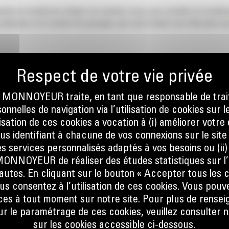
de nivellement intégré à la machine conçu pour accélérer le nivellement
onducteur et le nombre de passages pour que la tâche soit effectuée ave
ONNOYEUR traite, en tant que responsable de trai
nnelles de navigation via l’utilisation de cookies sur l
ilisation de ces cookies a vocation à (i) améliorer votr
ous identifiant à chacune de vos connexions sur le site
s services personnalisés adaptés à vos besoins ou (ii
NOYEUR de réaliser des études statistiques sur l’
nautes. En cliquant sur le bouton « Accepter tous les c
us consentez à l’utilisation de ces cookies. Vous pouv
es à tout moment sur notre site. Pour plus de rense
 le paramétrage de ces cookies, veuillez consulter n
 du
sur les cookies accessible ci-dessous.