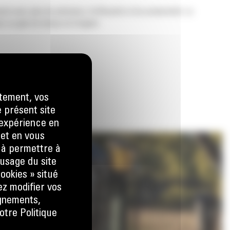
 avec plus de précision, d'efficacité et de productivité. La
c un gain de temps et d'argent.
tement, vos
e présent site
e expérience en
 et en vous
) à permettre à
usage du site
ookies » situé
ez modifier vos
ignements,
otre Politique