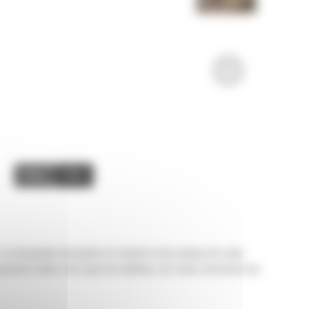
Image
Video
. La conception innovante et robuste et les temps de cycle
peuvent traiter tout type de matériau, de l'acier structurel aux