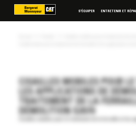
Panneau de gestion des cookies
S'ÉQUIPER
ENTRETENIR ET RÉPA
»
»
Accueil
Produits
Cisailles mobiles pour le traitement de la f
Cisaille droite pour le traitement de la ferraille et les applications de
CISAILLES MOBILES POUR LE
LES APPLICATIONS DE DÉMOL
TRAITEMENT DE LA FERRAILL
DÉMOLITION S2070
Cisailles mobiles pour le traitement de la ferraille et les 