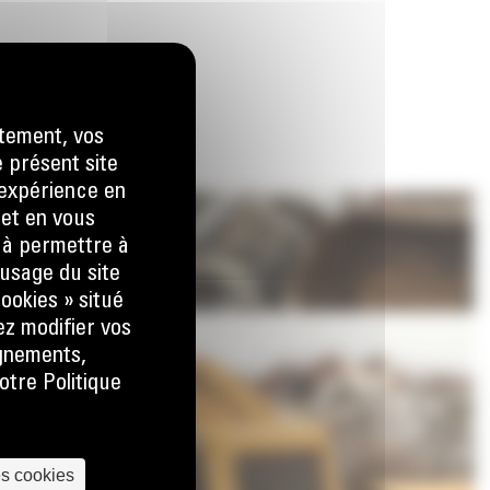
tement, vos
e présent site
e expérience en
 et en vous
) à permettre à
usage du site
ookies » situé
ez modifier vos
ignements,
otre Politique
es cookies