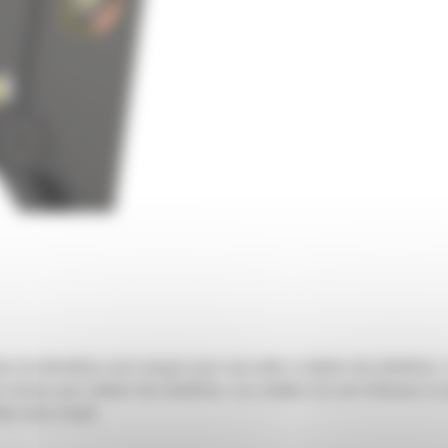
ations de démolition sont conçues pour vous aider à réaliser des bénéfices
ez besoin pour réaliser des bénéfices. Les cisailles Cat sont efficaces et 
en votre travail.