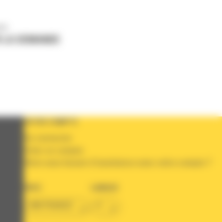
us
 LA DEMANDE
VOTRE COMPTE
Se connecter
Créer un compte
Votre avez besoin d'assistance avec votre compte ?
PAYS
LANGUE
BM FRANCE
fr