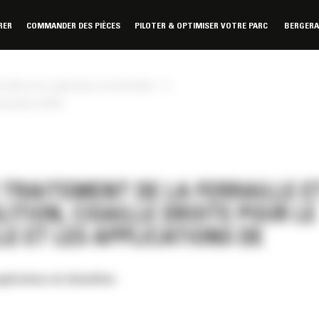
RER
COMMANDER DES PIÈCES
PILOTER & OPTIMISER VOTRE PARC
BERGER
»
erraille et les applications de démolition
 démolition S2070
 TRAITEMENT DE LA FERRAILLE E
ITION, CISAILLE DROITE POUR LE
E ET LES APPLICATIONS DE
applications de démolition