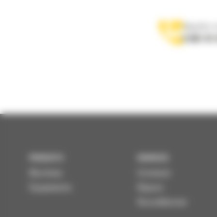
Appelez-
0 801 01
PRODUITS
SERVICES
Machines
Entretenir
Équipements
Réparer
Reconditionner