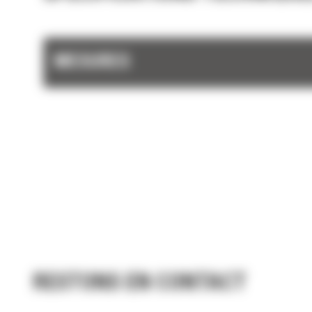
Augmentez vos performances de coupe avec
plaques intercalaires coniques qui réduisent 
blocage et la résistance.
MESURES
La tige de vérin est entièrement protégée à
l'intérieur du châssis afin de réduire le temp
d'immobilisation et le risque d'endommagem
en offrant une conception plus fine pour une
meilleure visibilité .
La zone de relief des mâchoires permet une
réduction facile du matériau sans gêner le c
suivant.
RESTONS EN CONTACT