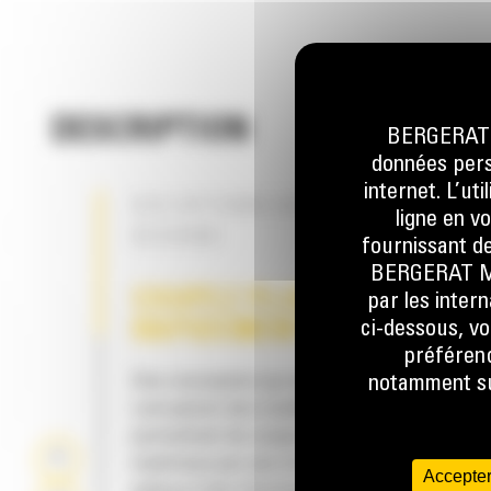
DESCRIPTION
BERGERAT M
données perso
internet. L’ut
DES OPTIONS QUI RÉPONDENT À V
ligne en v
BESOINS
fournissant de
BERGERAT MON
COUPEZ PLUS, PLUS
par les inter
ci-dessous, vo
RAPIDEMENT
préférenc
Une conception qui améliore la productivité. 
notamment sur
conception des cisailles en fait une solution
permettant de couper de plus grandes quant
matériaux par jour et d'accroître vos bénéfi
Accepter