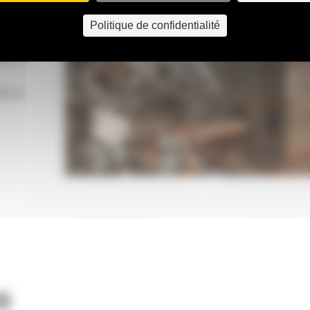
ille du
âchoires
Politique de confidentialité
u'à 15
ée et
ns une
 la
le de
ité, des
vement
S