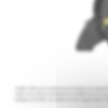
Cisailles Cat® pour le traitement de la ferraille et les applic
rapides vous offrent la productivité et la fiabilité dont vous av
mélanges de ferraille. Les cisailles Cat sont conçues mener à bi