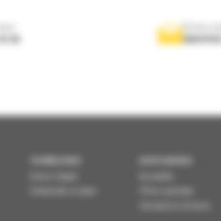
nous
Écrivez-no
 01 04
ENVOYER
TECHNOLOGIES
ACCÈS RAPIDES
Univers Digital
Actualités
Commandez en ligne
Offres spéciales
Calculatrice Carbone