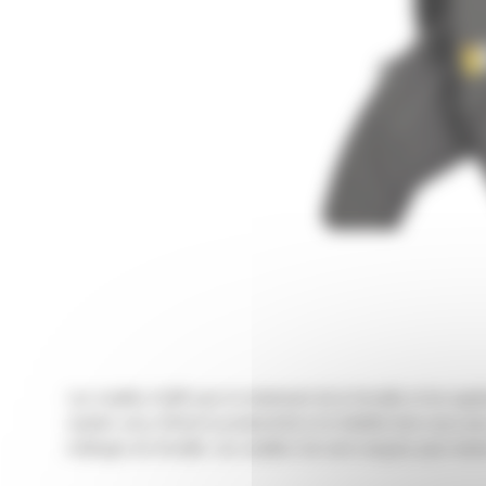
Les cisailles Cat® pour le traitement de la ferraille et les ap
rapides vous offrent la productivité et la fiabilité dont vous av
mélanges de ferraille. Les cisailles Cat sont conçues pour mener