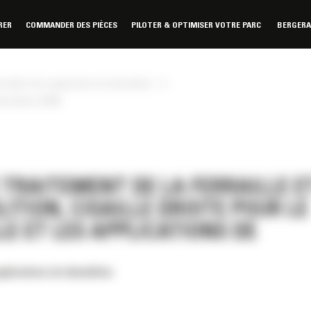
RER
COMMANDER DES PIÈCES
PILOTER & OPTIMISER VOTRE PARC
BERGER
»
erraille et les applications de démolition
 démolition S2090
 TRAITEMENT DE LA FERRAILLE E
ITION, CISAILLE DROITE POUR LE
E ET LES APPLICATIONS DE
applications de démolition