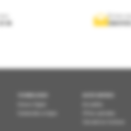
nous
Écrivez-no
 01 04
ENVOYER
TECHNOLOGIES
ACCÈS RAPIDES
Univers Digital
Actualités
Commandez en ligne
Offres spéciales
Calculatrice Carbone