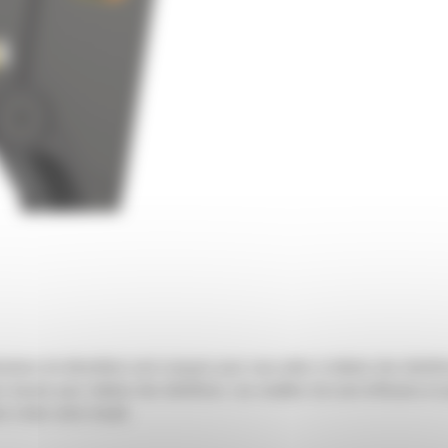
plications de démolition sont conçues pour vous aider à réaliser des béné
ez besoin pour réaliser des bénéfices. Les cisailles Cat sont efficaces et 
 à bien votre travail.