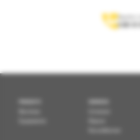
Appelez-
0 801 01
PRODUITS
SERVICES
Machines
Entretenir
Équipements
Réparer
Reconditionner