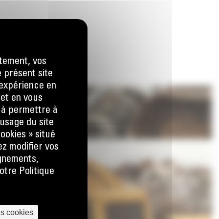
tement, vos
e présent site
e expérience en
 et en vous
) à permettre à
usage du site
ookies » situé
ez modifier vos
ignements,
otre Politique
es cookies