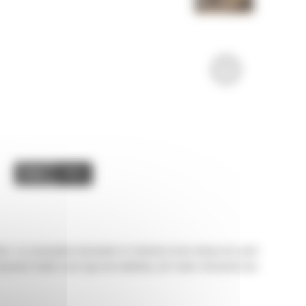
Image
Video
fices. La conception innovante et robuste et les temps de cycle
peuvent traiter tout type de matériau, de l'acier structurel aux