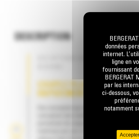
DESCRIPTION
BERGERAT M
données perso
internet. L’ut
DES OPTIONS QUI RÉPONDENT À V
ligne en v
BESOINS
fournissant de
BERGERAT MON
COUPEZ PLUS, PLUS
par les inter
ci-dessous, vo
RAPIDEMENT
préférenc
Une conception qui améliore la productivité. 
notamment sur
conception des cisailles en fait une solution
permettant de couper de plus grandes quant
matériaux par jour et d'accroître vos bénéfi
Accepter