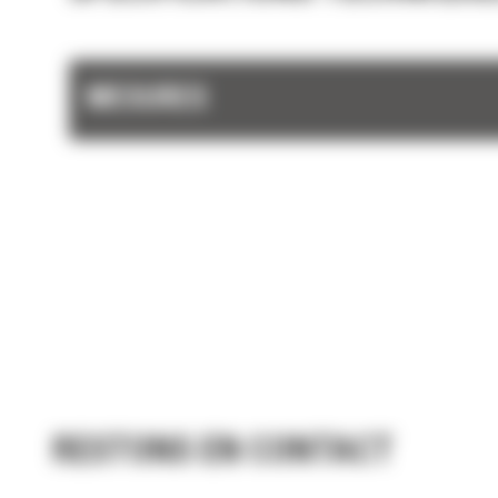
Augmentez vos performances de coupe avec
plaques intercalaires coniques qui réduisent 
blocage et la résistance.
MESURES
La tige de vérin est entièrement protégée à
l'intérieur du châssis afin de réduire le temp
d'immobilisation et le risque d'endommagem
en offrant une conception plus fine pour une
meilleure visibilité.
La zone de relief des mâchoires permet une
réduction facile du matériau sans gêner le c
coupe suivant.
RESTONS EN CONTACT