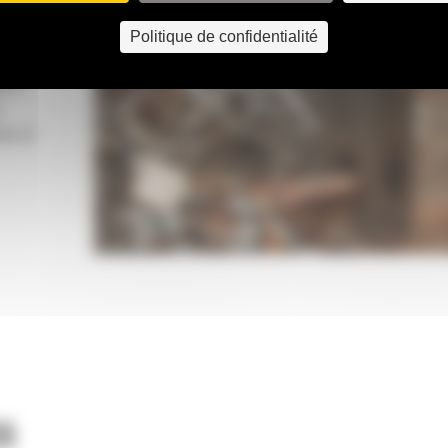
ille du
âchoires
Politique de confidentialité
u'à
ée et
ns une
 la
le de
ité, des
vement
S