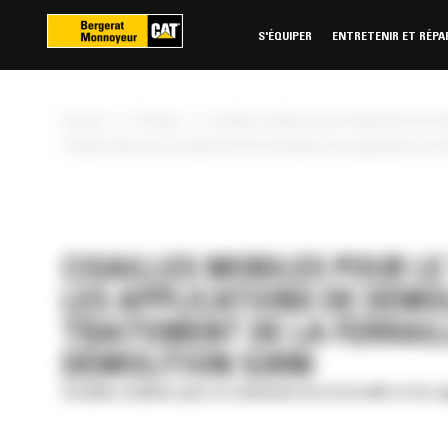
Panneau de gestion des cookies
S'ÉQUIPER
ENTRETENIR ET RÉPA
»
»
Accueil
Produits
Cisailles mobiles pour le traitement de la f
Cisaille droite pour le traitement de la ferraille et les applications de
CISAILLES MOBILES POUR LE
LES APPLICATIONS DE DÉMOL
TRAITEMENT DE LA FERRAILL
DÉMOLITION S2090
Cisailles mobiles pour le traitement de la ferraille et les 