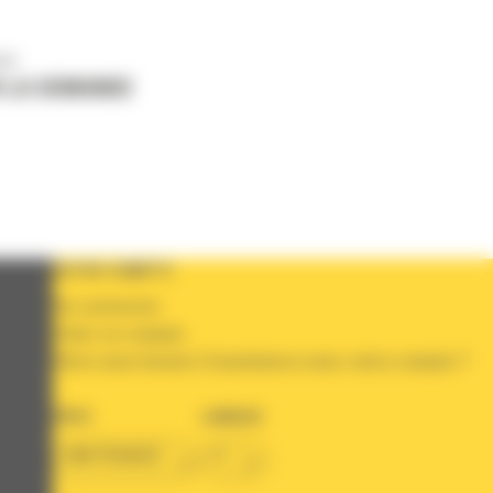
us
 LA DEMANDE
VOTRE COMPTE
Se connecter
Créer un compte
Votre avez besoin d'assistance avec votre compte ?
PAYS
LANGUE
BM FRANCE
fr