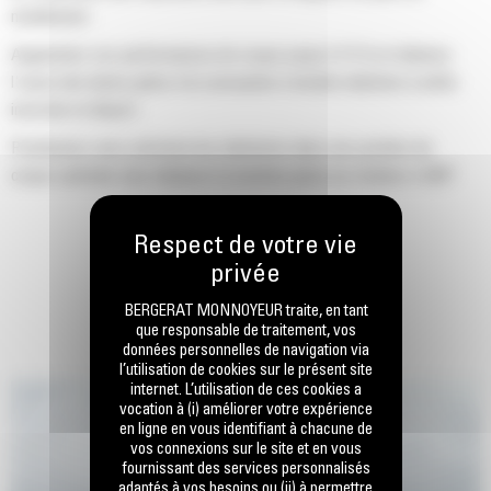
nivellement.
Augmentez vos performances de coupe jusqu'à 15 % et réduisez
l'usure des lames grâce à la conception à double mâchoire à arête
incurvée et déport.
Positionnez avec précision les mâchoires dans une position de
coupe optimale sans déplacer la machine grâce au rotateur à 360°
présent sur la série S3000.
La puissance est adaptée tout au long du cycle de coupe.
Les cisailles sont optimisées pour les pelles hydrauliques Cat pour
assurer une compatibilité, des temps de cycle courts et une plage
BERGERAT MONNOYEUR traite, en tant
que responsable de traitement, vos
de mouvement appropriés.
données personnelles de navigation via
l’utilisation de cookies sur le présent site
Augmentez vos performances de coupe avec des plaques
internet. L’utilisation de ces cookies a
intercalaires coniques qui réduisent le blocage et la résistance.
vocation à (i) améliorer votre expérience
en ligne en vous identifiant à chacune de
La tige de vérin est entièrement protégée à l'intérieur du châssis
vos connexions sur le site et en vous
afin de réduire le temps d'immobilisation et le risque
fournissant des services personnalisés
adaptés à vos besoins ou (ii) à permettre