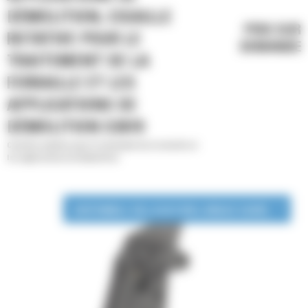
DÉMOLITION, CISAILLE
PRIX SUR
ROTATIVE POUR LE
DEMANDE
TRAITEMENT DE LA
FERRAILLE ET LES
APPLICATIONS DE
DÉMOLITION S3070
Cisailles mobiles pour le traitement de la ferraille et
les applications de démolition
DISPONIBLE EN LOCATION LONGUE DURÉE