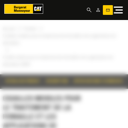
Panneau de gestion des cookies
»
»
Accueil
Produits
Cisailles mobiles pour le traitement de la ferraille et les applications de
démolition
»
Cisaille rotative pour le traitement de la ferraille et les applications de
démolition S3070
DÉTAILS DU PRODUIT
DESCRIPTION
SPÉCIFICATIONS TECHNIQUES
CISAILLES MOBILES POUR
LE TRAITEMENT DE LA
FERRAILLE ET LES
APPLICATIONS DE