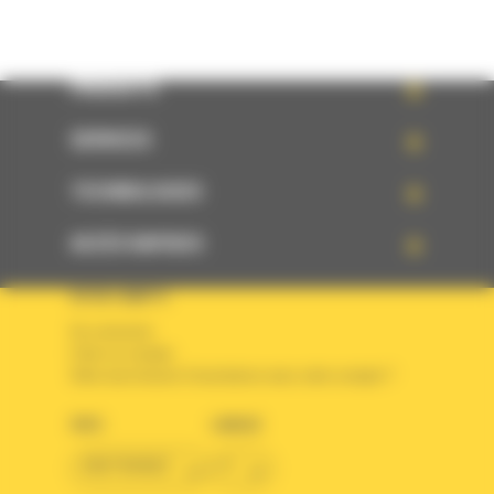
PRODUITS
SERVICES
TECHNOLOGIES
ACCÈS RAPIDES
VOTRE COMPTE
Se connecter
Créer un compte
Votre avez besoin d'assistance avec votre compte ?
PAYS
LANGUE
BM FRANCE
fr