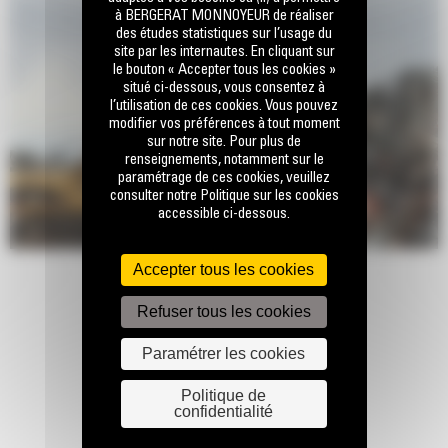
d'endommagement tout en offrant une conception plus fine pour une
à BERGERAT MONNOYEUR de réaliser
meilleure visibilité.
des études statistiques sur l’usage du
site par les internautes. En cliquant sur
La zone de relief des mâchoires permet une réduction facile du
le bouton « Accepter tous les cookies »
matériau sans gêner le cycle de coupe suivant.
situé ci-dessous, vous consentez à
l’utilisation de ces cookies. Vous pouvez
modifier vos préférences à tout moment
sur notre site. Pour plus de
renseignements, notamment sur le
paramétrage de ces cookies, veuillez
consulter notre Politique sur les cookies
accessible ci-dessous.
Accepter tous les cookies
Refuser tous les cookies
Paramétrer les cookies
Politique de
confidentialité