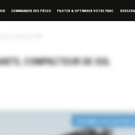
RER
COMMANDER DES PIÈCES
PILOTER & OPTIMISER VOTRE PARC
BERGER
ur de sol vibrant CS78B
ANTS, COMPACTEUR DE SOL
DISPONIBLE EN LOCATION 