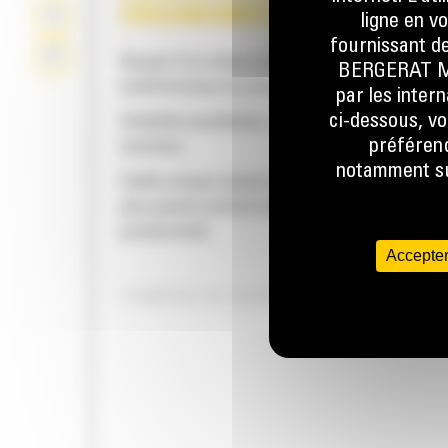
ERGONOMIQUE
ligne en v
fournissant de
Équipé d'un siège pivotant avec affichage L
BERGERAT MON
multifonction et console de commande intég
par les inter
ci-dessous, vo
Visibilité excellente, tant à l'avant qu'à l'arri
préférenc
machine
notamment sur
Faible niveau sonore et faibles vibrations po
plus grand confort du conducteur et une mei
productivité
Accepter
CAMÉRA DE VISION ARRIÈRE