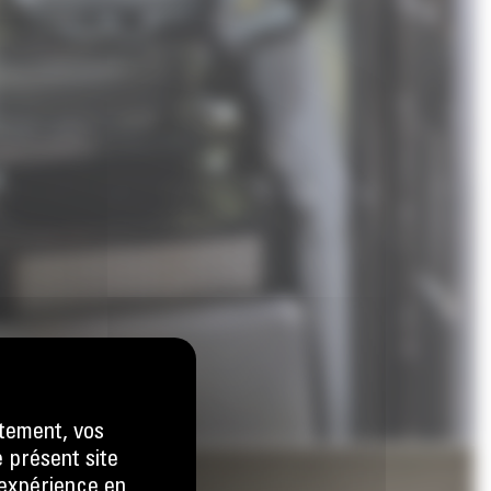
tement, vos
e présent site
e expérience en