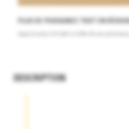
PLUS DE PUISSANCE TOUT EN RÉDU
Équipé du moteur C4.4 Cat®, le CS78B offre des performances 
DESCRIPTION