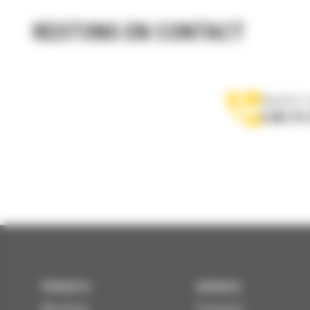
RESTONS EN CONTACT
Appelez-
0 801 01
PRODUITS
SERVICES