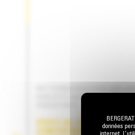
DES TECHNOLOGIES POUR AMÉLIOR
QUALITÉ ET ACCROÎTRE VOTRE
PRODUCTIVITÉ
BERGERAT M
POSTE DE CONDUITE
données perso
CONFORTABLE ET
internet. L’ut