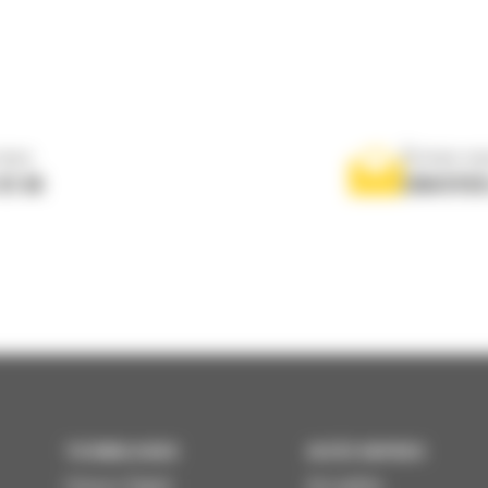
nous
Écrivez-no
 01 04
ENVOYER
TECHNOLOGIES
ACCÈS RAPIDES