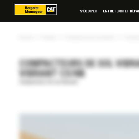
Panneau de gestion des cookies
S'ÉQUIPER
ENTRETENIR ET RÉPA
»
»
»
Accueil
Produits
Compacteurs de sol vibrants
Compacte
COMPACTEURS DE SOL VIBR
VIBRANT CS78B
Compacteurs de sol vibrants
RÉE