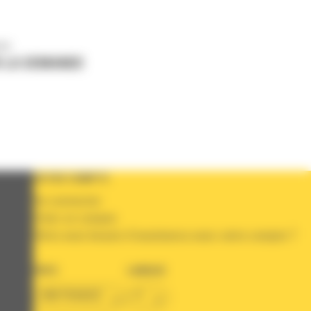
us
 LA DEMANDE
VOTRE COMPTE
Se connecter
Créer un compte
Votre avez besoin d'assistance avec votre compte ?
PAYS
LANGUE
BM FRANCE
fr