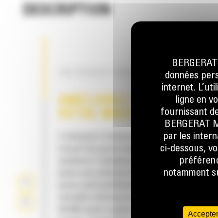
DESCRIPTION
BERGERAT M
UN SERVICE HORS PAIR
données perso
internet. L’ut
AMÉLIOREZ L'UTILISATION
ligne en v
fournissant de
VOTRE MACHINE
BERGERAT MON
par les inter
L'utilisation d'attaches rapides sur les outils
ci-dessous, vo
travail fait partie intégrante de la philosophi
préférenc
améliorer l'utilisation de votre pelle hydrauli
notamment sur
grâce aux outils de travail. Votre machine de
porte-outil multifonction. L'attache CW est 
véritable référence dans le secteur, avec plu
50 000 unités vendues au cours des 40 derniè
Accepter