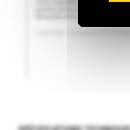
années. Compatible avec différentes classes
machines, elle peut être utilisée sur pas moi
700 machines différentes, de marque Cat ou 
CONFORME AUX NORMES DE SÉCUR