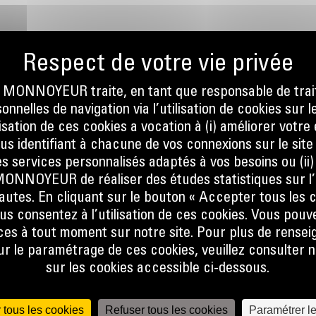
ONNOYEUR traite, en tant que responsable de trai
nnelles de navigation via l’utilisation de cookies sur l
ilisation de ces cookies a vocation à (i) améliorer votr
 DE
ous identifiant à chacune de vos connexions sur le site
s services personnalisés adaptés à vos besoins ou (ii
NOYEUR de réaliser des études statistiques sur l’
nautes. En cliquant sur le bouton « Accepter tous les c
 de
us consentez à l’utilisation de ces cookies. Vous pouv
e CAT :
es à tout moment sur notre site. Pour plus de rense
que
 le paramétrage de ces cookies, veuillez consulter n
vient un
sur les cookies accessible ci-dessous.
une
s de
res
 tous les cookies
Refuser tous les cookies
Paramétrer l