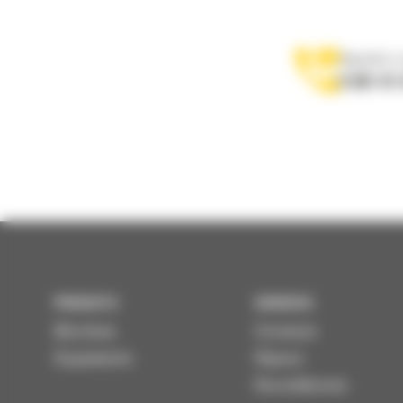
Appelez-
0 801 01
PRODUITS
SERVICES
Machines
Entretenir
Équipements
Réparer
Reconditionner