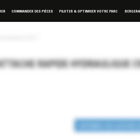
RER
COMMANDER DES PIÈCES
PILOTER & OPTIMISER VOTRE PARC
BERGER
de hydraulique CW-10
 ATTACHE RAPIDE HYDRAULIQUE C
DISPONIBLE EN LOCATION 