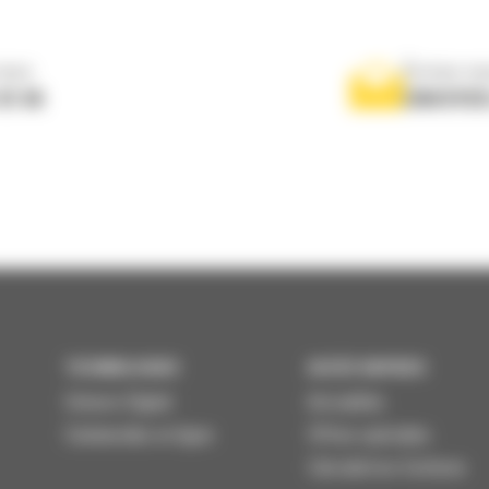
nous
Écrivez-no
 01 04
ENVOYER
TECHNOLOGIES
ACCÈS RAPIDES
Univers Digital
Actualités
Commandez en ligne
Offres spéciales
Calculatrice Carbone