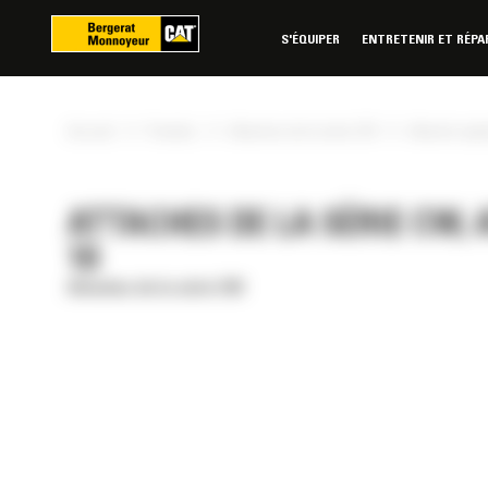
Panneau de gestion des cookies
S'ÉQUIPER
ENTRETENIR ET RÉPA
»
»
»
Accueil
Produits
Attaches de la série CW
Attache rapi
ATTACHES DE LA SÉRIE CW,
10
Attaches de la série CW
RÉE