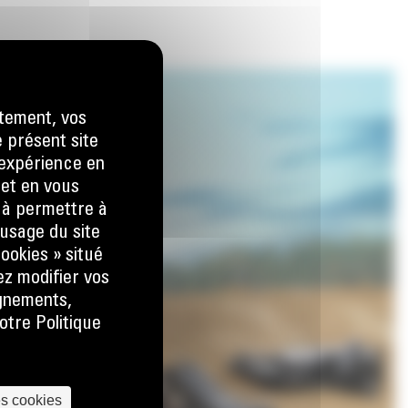
tement, vos
e présent site
e expérience en
 et en vous
) à permettre à
usage du site
ookies » situé
ez modifier vos
ignements,
otre Politique
es cookies