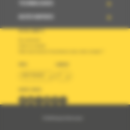
TECHNOLOGIES
ACCÈS RAPIDES
VOTRE COMPTE
Se connecter
Créer un compte
Votre avez besoin d'assistance avec votre compte ?
PAYS
LANGUE
BM FRANCE
fr
SUIVEZ-NOUS
© 2024 Bergerat-Monnoyeur