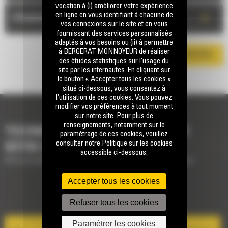
vocation à (i) améliorer votre expérience
en ligne en vous identifiant à chacune de
+
EQUIPEMENT OPTIONNEL
vos connexions sur le site et en vous
fournissant des services personnalisés
adaptés à vos besoins ou (ii) à permettre
à BERGERAT MONNOYEUR de réaliser
TÉLÉCHARGER LA BROCHURE
des études statistiques sur l’usage du
site par les internautes. En cliquant sur
le bouton « Accepter tous les cookies »
situé ci-dessous, vous consentez à
l’utilisation de ces cookies. Vous pouvez
modifier vos préférences à tout moment
sur notre site. Pour plus de
renseignements, notamment sur le
TECHNOLOGIES POUR COMPLÉTER
paramétrage de ces cookies, veuillez
consulter notre Politique sur les cookies
VOTRE MACHINE
accessible ci-dessous.
Brève description des technologies pour compléter votre machine
Accepter tous les cookies
GRADE
Refuser tous les cookies
Paramétrer les cookies