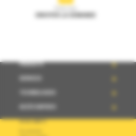
Écrivez-nous
ENVOYER LA DEMANDE
PRODUITS
SERVICES
TECHNOLOGIES
ACCÈS RAPIDES
VOTRE COMPTE
Se connecter