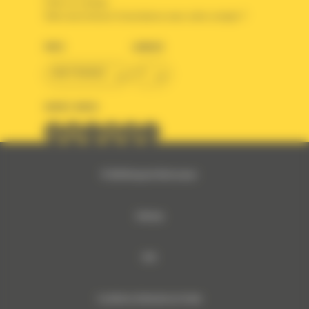
Créer un compte
Votre avez besoin d'assistance avec votre compte ?
PAYS
LANGUE
BM FRANCE
fr
SUIVEZ-NOUS
© 2024 Bergerat-Monnoyeur
Sitemap
RSE
Conditions Générales de Vente