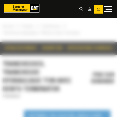
Panneau de gestion des cookies
»
»
»
Accueil
Produits
Trancheuses
Trancheuse hydraulique T109 avec dents Terminator
DÉTAILS DU PRODUIT
DESCRIPTION
SPÉCIFICATIONS TECHNIQUES
TRANCHEUSES,
TRANCHEUSE
PRIX SUR
HYDRAULIQUE T109 AVEC
DEMANDE
DENTS TERMINATOR
Trancheuses
DISPONIBLE EN LOCATION LONGUE DURÉE