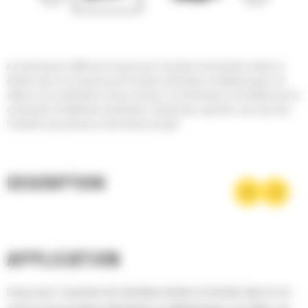
Les trancheuses Cat® sont conçues pour l'ouverture de tranchées droites et
étroites dans le sol avant la pose de lignes électriques ou téléphoniques, de
câbles ou de canalisations d'eau ou de gaz. Les trancheuses sont idéales pour la
construction de bâtiments résidentiels, commerciaux, agricoles, ainsi que pour
l'entretien des pelouses et des terrains de golf.
DESCRIPTION
APPLICATION
Conçu pour l'ouverture de tranchées droites et étroites dans le sol