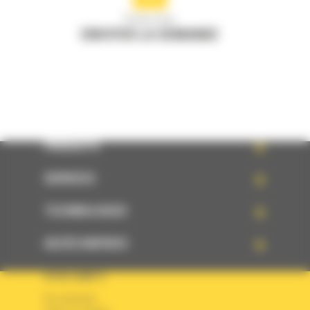
Écrivez-nous
ENVOYER LA DEMANDE
PRODUITS
SERVICES
TECHNOLOGIES
ACCÈS RAPIDES
VOTRE COMPTE
Se connecter