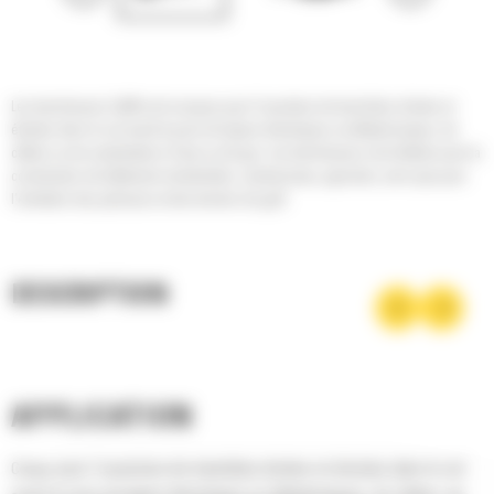
Les trancheuses Cat® sont conçues pour l'ouverture de tranchées droites et
étroites dans le sol avant la pose de lignes électriques ou téléphoniques, de
câbles ou de canalisations d'eau ou de gaz. Les trancheuses sont idéales pour la
construction de bâtiments résidentiels, commerciaux, agricoles, ainsi que pour
l'entretien des pelouses et des terrains de golf.
DESCRIPTION
APPLICATION
Conçu pour l'ouverture de tranchées droites et étroites dans le sol