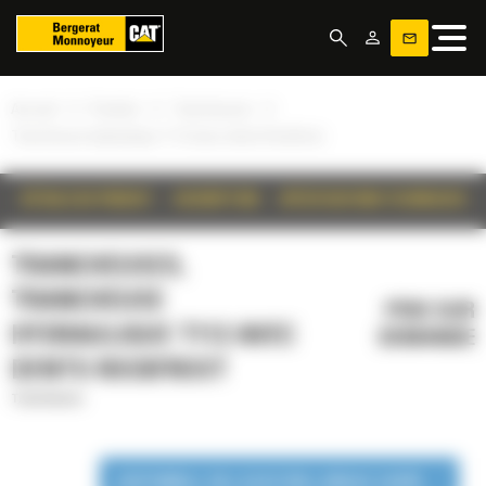
Panneau de gestion des cookies
»
»
»
Accueil
Produits
Trancheuses
Trancheuse hydraulique T112 avec dents Rockfrost
DÉTAILS DU PRODUIT
DESCRIPTION
SPÉCIFICATIONS TECHNIQUES
TRANCHEUSES,
TRANCHEUSE
PRIX SUR
HYDRAULIQUE T112 AVEC
DEMANDE
DENTS ROCKFROST
Trancheuses
DISPONIBLE EN LOCATION LONGUE DURÉE