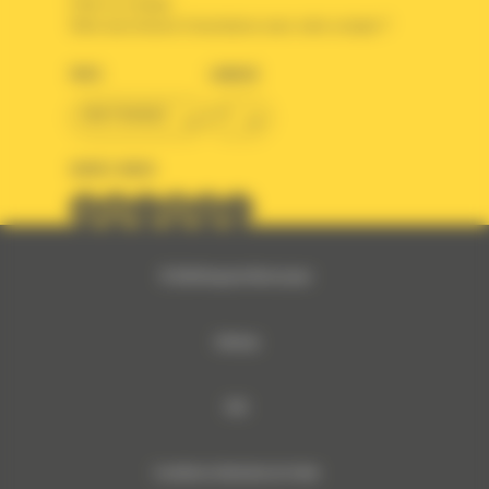
Créer un compte
Votre avez besoin d'assistance avec votre compte ?
PAYS
LANGUE
BM FRANCE
fr
SUIVEZ-NOUS
© 2024 Bergerat-Monnoyeur
Sitemap
RSE
Conditions Générales de Vente