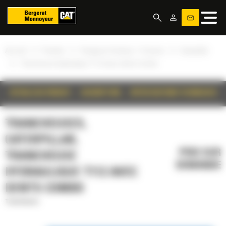
Panneau de gestion des cookies
»
»
»
Accueil
Produits
Chargeurs frontaux -17 tonnes
Caterpillar
»
Trancheuse hydraulique T112 avec dents Combo
DÉTAILS DU PRODUIT
DESCRIPTION
SPÉCIFICATIONS TECHNIQUES
TRANCHEUSES,
CATERPILLAR,
PRIX SUR
TRANCHEUSE
DEMANDE
HYDRAULIQUE T112 AVEC
DENTS COMBO
Trancheuses