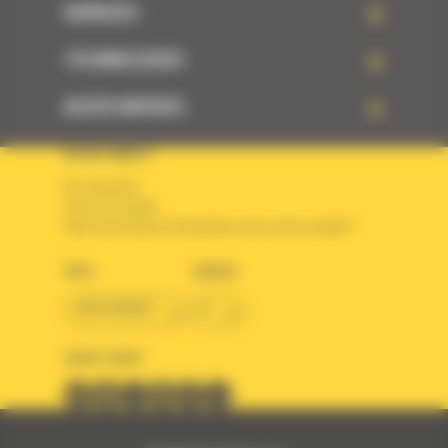
SERVICES
TECHNOLOGIES
ACCÈS RAPIDES
VOTRE COMPTE
Se connecter
Créer un compte
Votre avez besoin d'assistance avec votre compte ?
PAYS
LANGUE
BM FRANCE
fr
SUIVEZ-NOUS