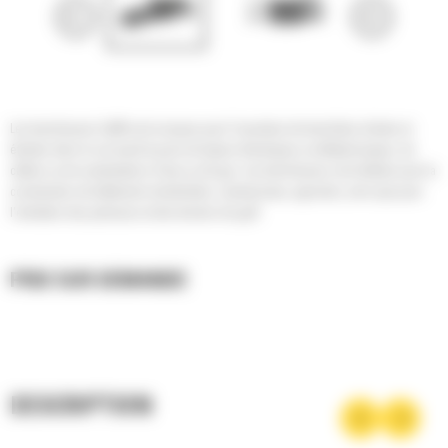
Les trancheuses Cat® sont conçues pour l'ouverture de tranchées droites et
étroites dans le sol avant la pose de lignes électriques ou téléphoniques, de
câbles ou de canalisations d'eau ou de gaz. Les trancheuses sont idéales pour la
construction de bâtiments résidentiels, commerciaux, agricoles, ainsi que pour
l'entretien des pelouses et des terrains de golf.
PRIX SUR DEMANDE
DESCRIPTION