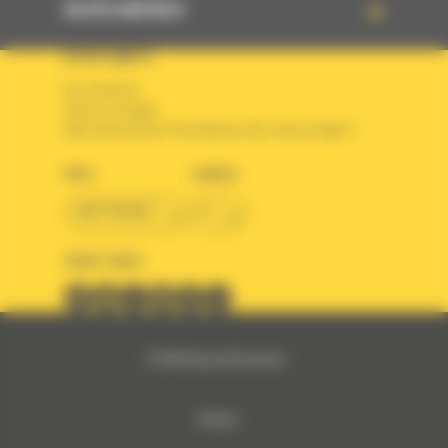
ACCÈS RAPIDES
VOTRE COMPTE
Se connecter
Créer un compte
Votre avez besoin d'assistance avec votre compte ?
PAYS
LANGUE
BM FRANCE
fr
SUIVEZ-NOUS
© 2024 Bergerat-Monnoyeur
Sitemap