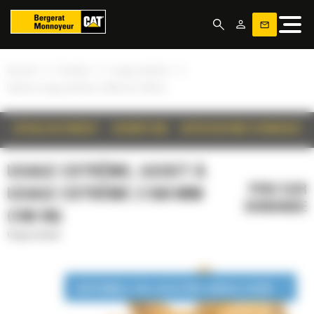
Panneau de gestion des cookies
»
»
»
Accueil
Produits
Usage extrême
Godet à usage extrême 2 550 mm (100 in)
DÉTAILS DU PRODUIT
DESCRIPTION
SPÉCIFICATIONS TECHNIQUES
USAGE EXTRÊME, GODET À
PRIX SUR
USAGE EXTRÊME 2 550 MM
DEMANDE
(100 IN)
Usage extrême
DISPONIBLE EN LOCATION LONGUE DURÉE