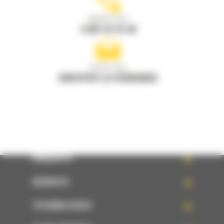
Appelez-nous
0 801 01 01 04
Écrivez-nous
ENVOYER LA DEMANDE
PRODUITS
SERVICES
TECHNOLOGIES