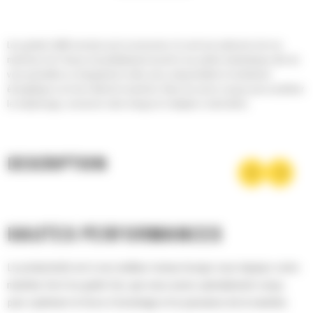
Les godets Cat® sont plus qu'un accessoire, ils sont une extension de vos
machines Cat. Chacun est parfaitement assorti à nos pelles hydrauliques afin de
vous permettre un chargement à refus sans compromettre le rendement
énergétique ou le bon état de la machine. Nous les avons conçus pour accélérer
le remplissage, conserver votre charge et s'adapter à votre tâche.
DESCRIPTION
HAUTES PERFORMANCES
La productivité est à son meilleur niveau lorsque vous équipez votre
machine Cat d'un godet Cat, que nous avons spécialement conçu
pour optimiser la force d'arrachage et la puissance de la machine.