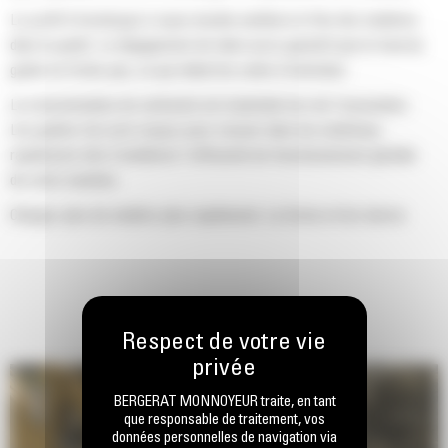
Le profil d'enveloppe à rayon double améliore le flux des matières
dans le godet. Le dégagement de talon accru garantit que le fond du
godet ne frotte pas, ce qui réduit les coûts d'entretien.
La consommation de carburant est maximale lors de l'excavation.
Les godets Cat sont conçus pour creuser dans les matériaux
rapidement afin d'améliorer l'efficacité de fonctionnement globale
de votre machine.
Chargez plus de matière plus rapidement. La forme et les barres
latérales du godet permettent une rétention optimale des matériaux
dans le godet à chaque charge.
BERGERAT MONNOYEUR traite, en tant
que responsable de traitement, vos
données personnelles de navigation via