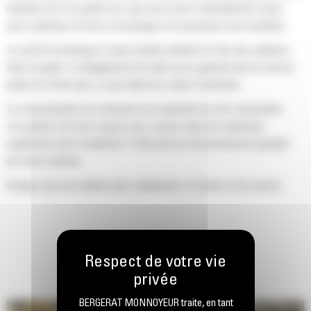
machine Cat d'un godet Cat, que nous avons spécialement conçu
pour optimiser la force d'arrachage et la puissance de la machine.
Le profil d'enveloppe à rayon double améliore le flux des matières
dans le godet. Le dégagement de talon accru garantit que le fond du
godet ne frotte pas, ce qui réduit les coûts d'entretien.
La consommation de carburant est maximale lors de l'excavation.
Les godets Cat sont conçus pour creuser dans les matériaux
rapidement afin d'améliorer l'efficacité de fonctionnement globale
de votre machine.
Chargez plus de matière plus rapidement. La forme et les barres
latérales du godet permettent une rétention optimale des matériaux
dans le godet à chaque charge.
BERGERAT MONNOYEUR traite, en tant