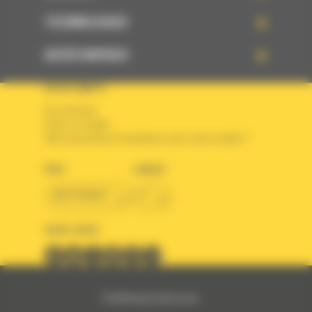
TECHNOLOGIES
ACCÈS RAPIDES
VOTRE COMPTE
Se connecter
Créer un compte
Votre avez besoin d'assistance avec votre compte ?
PAYS
LANGUE
BM FRANCE
fr
SUIVEZ-NOUS
© 2024 Bergerat-Monnoyeur