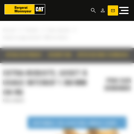
Panneau de gestion des cookies
»
»
»
Accueil
Produits
Extra-robuste
Godet à usage intensif 1 350 mm (54 in)
DÉTAILS DU PRODUIT
DESCRIPTION
SPÉCIFICATIONS TECHNIQUES
EXTRA-ROBUSTE, GODET À
PRIX SUR
USAGE INTENSIF 1 350 MM
DEMANDE
(54 IN)
Extra-robuste
DISPONIBLE EN LOCATION LONGUE DURÉE