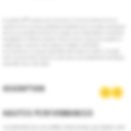
®
Les godets Cat
sont plus qu'un accessoire, ils sont une extension de vos
machines Cat. Ils sont tous parfaitement équilibrés pour nos pelles hydrauliques
afin de vous permettre de tasser les charges sans compromettre le rendement
énergétique ou l'état de la machine. Nous les avons conçus pour accélérer le
remplissage, conserver votre charge et s'adapter à votre tâche.
Les accessoires ne sont pas disponibles dans toutes les régions. Consultez
votre concessionnaire Cat pour en savoir plus sur les équipements spécifiques
disponibles dans votre région.
DESCRIPTION
HAUTES PERFORMANCES
La productivité est à son meilleur niveau lorsque vous équipez votre