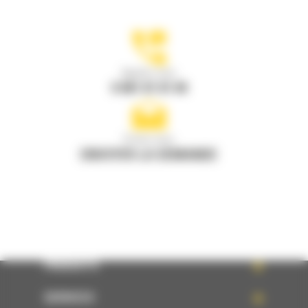
Appelez-nous
0 801 01 01 04
Écrivez-nous
ENVOYER LA DEMANDE
PRODUITS
SERVICES