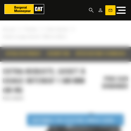
Panneau de gestion des cookies
»
»
»
Accueil
Produits
Extra-robuste
Godet à usage intensif 1 500 mm (60 in)
DÉTAILS DU PRODUIT
DESCRIPTION
SPÉCIFICATIONS TECHNIQUES
EXTRA-ROBUSTE, GODET À
PRIX SUR
USAGE INTENSIF 1 500 MM
DEMANDE
(60 IN)
Extra-robuste
DISPONIBLE EN LOCATION LONGUE DURÉE