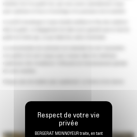
machine Cat d'un godet Cat, que nous avons spécialement conçu
pour optimiser la force d'arrachage et la puissance de la machine.
Le profil d'enveloppe à rayon double améliore le flux des matières
dans le godet. Le dégagement de talon accru garantit que le fond du
godet ne frotte pas, ce qui réduit les coûts d'entretien.
La consommation de carburant est maximale lors de l'excavation.
Les godets Cat sont conçus pour creuser dans les matériaux
rapidement afin d'améliorer l'efficacité de fonctionnement globale
de votre machine.
Chargez plus de matière plus rapidement. La forme et les barres
latérales du godet permettent une rétention optimale des matériaux
dans le godet à chaque charge.
BERGERAT MONNOYEUR traite, en tant