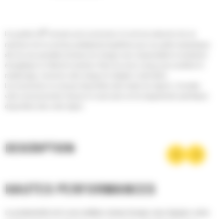
®
Les godets Cat
sont plus qu'un accessoire, ils sont une extension de vos
machines Cat. Ils sont tous parfaitement équilibrés pour nos pelles hydrauliques
afin de vous permettre de tasser les charges sans compromettre le rendement
énergétique ou l'état de la machine. Nous les avons conçus pour accélérer le
remplissage, conserver votre charge et s'adapter à votre tâche.
Les accessoires ne sont pas disponibles dans toutes les régions. Consultez
votre concessionnaire Cat pour en savoir plus sur les équipements spécifiques
disponibles dans votre région.
DESCRIPTION
HAUTES PERFORMANCES
La productivité est à son meilleur niveau lorsque vous équipez votre