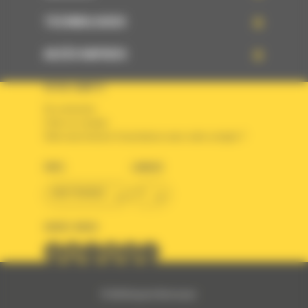
TECHNOLOGIES
ACCÈS RAPIDES
VOTRE COMPTE
Se connecter
Créer un compte
Votre avez besoin d'assistance avec votre compte ?
PAYS
LANGUE
BM FRANCE
fr
SUIVEZ-NOUS
© 2024 Bergerat-Monnoyeur