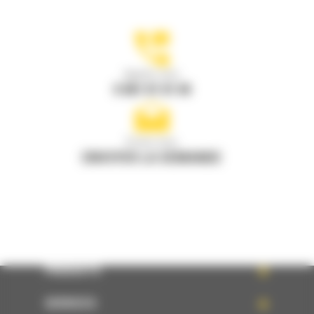
Appelez-nous
0 801 01 01 04
Écrivez-nous
ENVOYER LA DEMANDE
PRODUITS
SERVICES