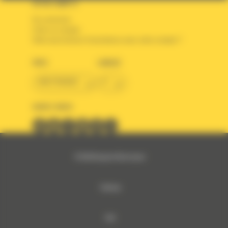
VOTRE COMPTE
Se connecter
Créer un compte
Votre avez besoin d'assistance avec votre compte ?
PAYS
LANGUE
BM FRANCE
fr
SUIVEZ-NOUS
© 2024 Bergerat-Monnoyeur
Sitemap
RSE