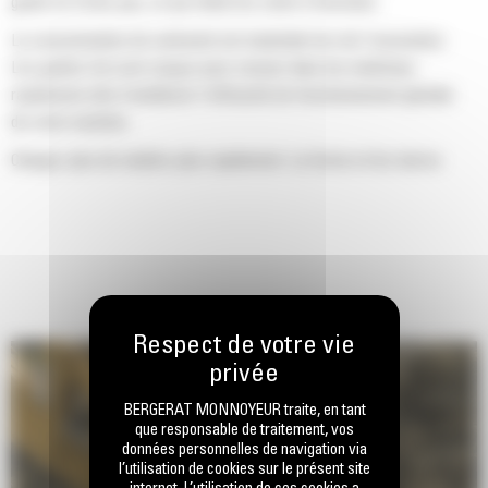
godet ne frotte pas, ce qui réduit les coûts d'entretien.
La consommation de carburant est maximale lors de l'excavation.
Les godets Cat sont conçus pour creuser dans les matériaux
rapidement afin d'améliorer l'efficacité de fonctionnement globale
de votre machine.
Chargez plus de matière plus rapidement. La forme et les barres
latérales du godet permettent une rétention optimale des matériaux
dans le godet à chaque charge.
BERGERAT MONNOYEUR traite, en tant
que responsable de traitement, vos
données personnelles de navigation via
l’utilisation de cookies sur le présent site