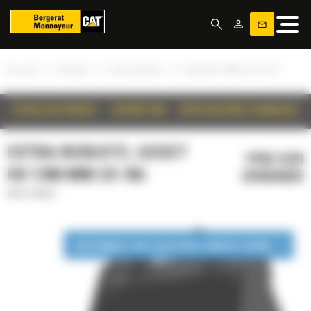
Panneau de gestion des cookies
»
»
»
Accueil
Produits
Extra-robuste
Godet HD 1300 mm (51 in)
DÉTAILS DU PRODUIT
DESCRIPTION
SPÉCIFICATIONS TECHNIQUES
EXTRA-ROBUSTE, GODET
PRIX SUR
HD 1300 MM (51 IN)
DEMANDE
Extra-robuste
DISPONIBLE EN LOCATION LONGUE DURÉE