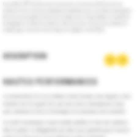
®
Les godets Cat
sont plus qu'un accessoire, ils sont une extension de vos
machines Cat. Ils sont tous parfaitement équilibrés pour nos pelles hydrauliques
afin de vous permettre de tasser les charges sans compromettre le rendement
énergétique ou l'état de la machine. Nous les avons conçus pour accélérer le
remplissage, conserver votre charge et s'adapter à votre tâche.
DESCRIPTION
HAUTES PERFORMANCES
La productivité est à son meilleur niveau lorsque vous équipez votre
machine Cat d'un godet Cat, que nous avons spécialement conçu
pour optimiser la force d'arrachage et la puissance de la machine.
Le profil d'enveloppe à rayon double améliore le flux des matières
dans le godet. Le dégagement de talon accru garantit que le fond du