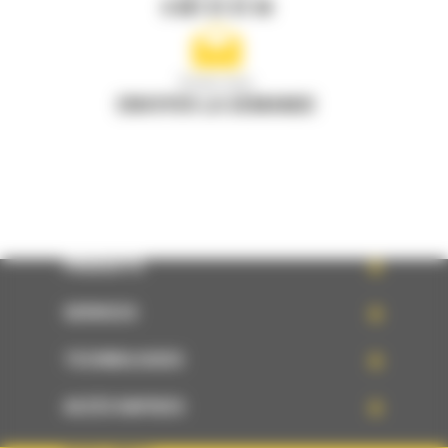
0 801 01 01 04
Écrivez-nous
ENVOYER LA DEMANDE
PRODUITS
SERVICES
TECHNOLOGIES
ACCÈS RAPIDES