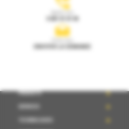
Appelez-nous
0 801 01 01 04
Écrivez-nous
ENVOYER LA DEMANDE
PRODUITS
SERVICES
TECHNOLOGIES