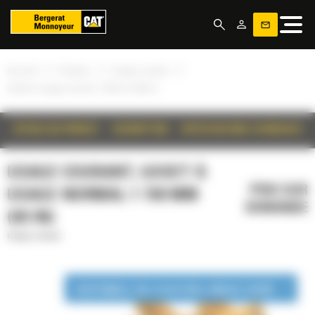
Panneau de gestion des cookies
»
»
»
Accueil
Produits
Usage courant
Godet à usage normal 1 750 mm (69 in)
DÉTAILS DU PRODUIT
DESCRIPTION
SPÉCIFICATIONS TECHNIQUES
USAGE COURANT, GODET À
PRIX SUR
USAGE NORMAL 1 750 MM
DEMANDE
(69 IN)
Usage courant
DISPONIBLE EN LOCATION LONGUE DURÉE