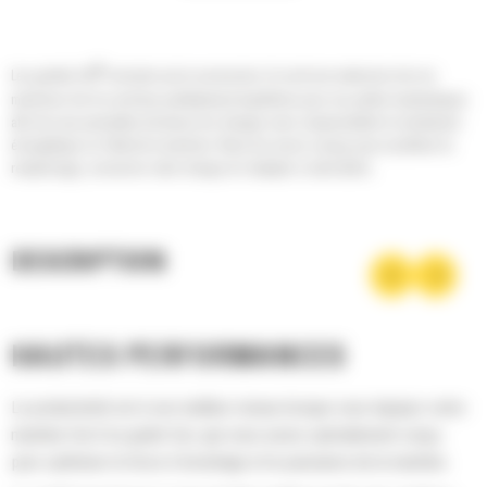
®
Les godets Cat
sont plus qu'un accessoire, ils sont une extension de vos
machines Cat. Ils sont tous parfaitement équilibrés pour nos pelles hydrauliques
afin de vous permettre de tasser les charges sans compromettre le rendement
énergétique ou l'état de la machine. Nous les avons conçus pour accélérer le
remplissage, conserver votre charge et s'adapter à votre tâche.
DESCRIPTION
HAUTES PERFORMANCES
La productivité est à son meilleur niveau lorsque vous équipez votre
machine Cat d'un godet Cat, que nous avons spécialement conçu
pour optimiser la force d'arrachage et la puissance de la machine.