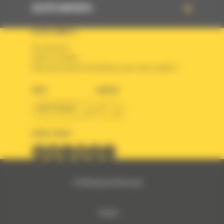
ACCÈS RAPIDES
VOTRE COMPTE
Se connecter
Créer un compte
Votre avez besoin d'assistance avec votre compte ?
PAYS
LANGUE
BM FRANCE
fr
SUIVEZ-NOUS
© 2024 Bergerat-Monnoyeur
Sitemap