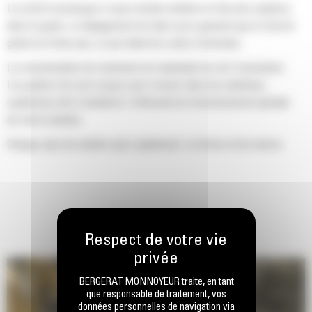
Le profil d'enveloppe à rayon double améliore le flux des matières
dans le godet. Le dégagement de talon accru garantit que le fond du
godet ne frotte pas, ce qui réduit les coûts d'entretien.
La consommation de carburant est maximale lors de l'excavation.
Les godets Cat sont conçus pour creuser dans les matériaux
rapidement afin d'améliorer l'efficacité de fonctionnement globale
de votre machine.
Chargez plus de matière plus rapidement. La forme et les barres
latérales du godet permettent une rétention optimale des matériaux
dans le godet à chaque charge.
BERGERAT MONNOYEUR traite, en tant
que responsable de traitement, vos
données personnelles de navigation via