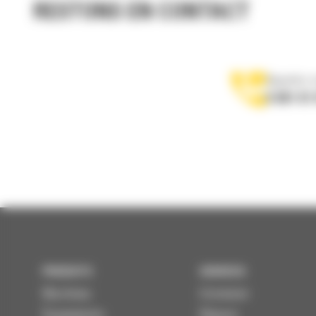
RESTONS EN CONTACT
Appelez-
0 801 01
PRODUITS
SERVICES
Machines
Entretenir