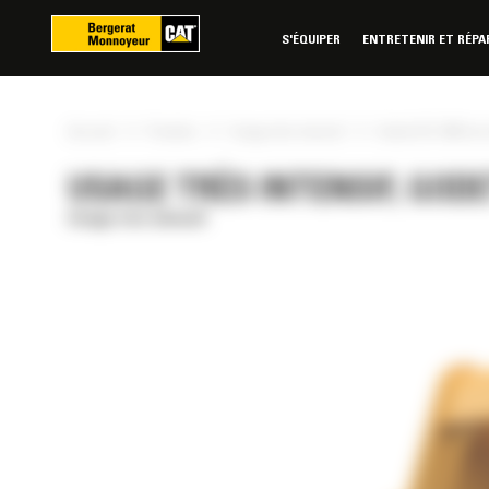
Panneau de gestion des cookies
S'ÉQUIPER
ENTRETENIR ET RÉPA
»
»
»
Accueil
Produits
Usage très intensif
Godet SD 1600 mm 
USAGE TRÈS INTENSIF, GODET
Usage très intensif
RÉE