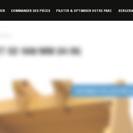
RER
COMMANDER DES PIÈCES
PILOTER & OPTIMISER VOTRE PARC
BERGER
(64 in)
 SD 1600 MM (64 IN)
DISPONIBLE EN LOCATION 