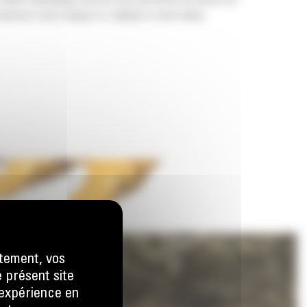
 pelles hydrauliques afin de vous permettre de tasser les
nserver votre charge et s'adapter à votre tâche.
tement, vos
e présent site
e expérience en