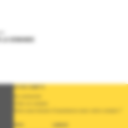
us
 LA DEMANDE
VOTRE COMPTE
Se connecter
Créer un compte
Votre avez besoin d'assistance avec votre compte ?
PAYS
LANGUE