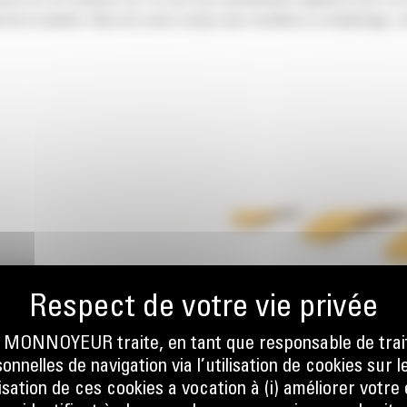
nsion de vos machines Cat. Ils sont tous parfaitement équilibrés pour nos
 de la machine. Nous les avons conçus pour accélérer le remplissage, co
 POUR
ONNOYEUR traite, en tant que responsable de trai
nnelles de navigation via l’utilisation de cookies sur l
ilisation de ces cookies a vocation à (i) améliorer votr
sque