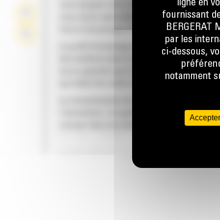
ligne en v
vous équipez votre machine Cat d'un godet C
fournissant de
nous avons spécialement conçu pour optimis
BERGERAT MON
force d'arrachage et la puissance de la mach
par les inter
Le profil d'enveloppe à rayon double améliore
ci-dessous, vo
des matières dans le godet. Le dégagement d
préférenc
accru garantit que le fond du godet ne frotte
notamment sur
qui réduit les coûts d'entretien.
La consommation de carburant est maximale 
l'excavation. Les godets Cat sont conçus pou
Accepter
creuser dans les matériaux rapidement afin
d'améliorer l'efficacité de fonctionnement g
de votre machine.
FIABILITÉ ET LONGÉVITÉ
Chargez plus de matière plus rapidement. La
et les barres latérales du godet permettent 
rétention optimale des matériaux dans le god
chaque charge.