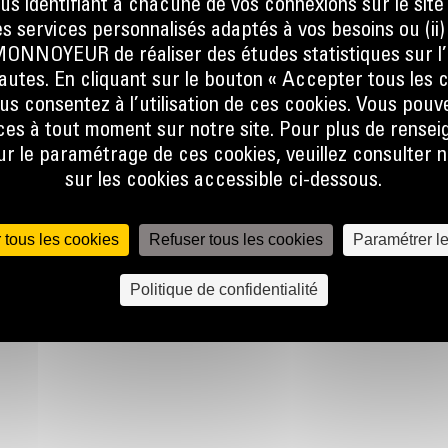
ous identifiant à chacune de vos connexions sur le site
at, que
s services personnalisés adaptés à vos besoins ou (ii
er la
NOYEUR de réaliser des études statistiques sur l’
ine.
nautes. En cliquant sur le bouton « Accepter tous les c
 le flux
us consentez à l’utilisation de ces cookies. Vous pouv
e talon
es à tout moment sur notre site. Pour plus de rense
 pas, ce
 le paramétrage de ces cookies, veuillez consulter n
sur les cookies accessible ci-dessous.
lors de
r
 tous les cookies
Refuser tous les cookies
Paramétrer l
lobale
Politique de confidentialité
 forme
une
et à