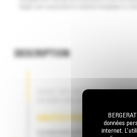
Les godets Cat
sont plus qu'un accessoire, ils sont une exte
charges sans compromettre le rendement énergétique ou l'état
DESCRIPTION
USAGE TRÈS INTENSIF – SOLUTION
EXCAVATION DYNAMIQUE
BERGERAT M
HAUTES PERFORMANCES
données perso
internet. L’ut
La productivité est à son meilleur niveau lor