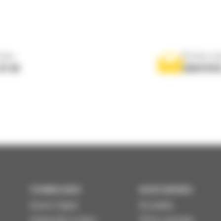
nous
Écrivez-no
 01 04
ENVOYER
TECHNOLOGIES
ACCÈS RAPIDES
Univers Digital
Actualités