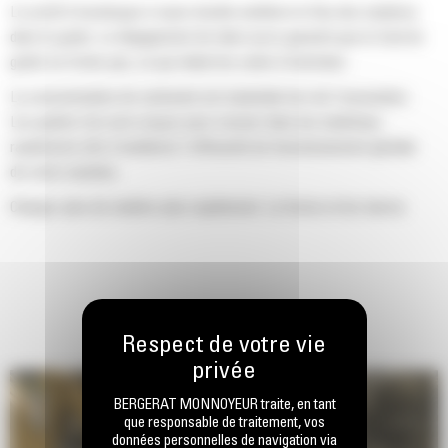
Le profil d'enveloppe à rayon double améliore le flux des matières
dans le godet. Le dégagement de talon accru garantit que le fond du
godet ne frotte pas, ce qui réduit les coûts d'entretien.
La consommation de carburant est maximale lors de l'excavation.
Les godets Cat sont conçus pour creuser dans les matériaux
rapidement afin d'améliorer l'efficacité de fonctionnement globale
de votre machine.
Chargez plus de matière plus rapidement. La forme et les barres
latérales du godet permettent une rétention optimale des matériaux
dans le godet à chaque charge.
BERGERAT MONNOYEUR traite, en tant
que responsable de traitement, vos
données personnelles de navigation via