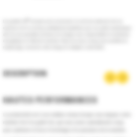
®
Les godets Cat
sont plus qu'un accessoire, ils sont une extension de vos
machines Cat. Ils sont tous parfaitement équilibrés pour nos pelles hydrauliques
afin de vous permettre de tasser les charges sans compromettre le rendement
énergétique ou l'état de la machine. Nous les avons conçus pour accélérer le
remplissage, conserver votre charge et s'adapter à votre tâche.
DESCRIPTION
HAUTES PERFORMANCES
La productivité est à son meilleur niveau lorsque vous équipez votre
machine Cat d'un godet Cat, que nous avons spécialement conçu
pour optimiser la force d'arrachage et la puissance de la machine.