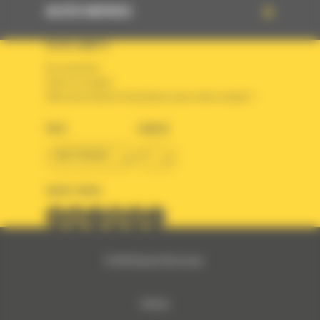
ACCÈS RAPIDES
VOTRE COMPTE
Se connecter
Créer un compte
Votre avez besoin d'assistance avec votre compte ?
PAYS
LANGUE
BM FRANCE
fr
SUIVEZ-NOUS
© 2024 Bergerat-Monnoyeur
Sitemap