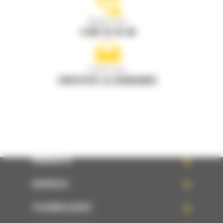
Appelez-nous
0 801 01 01 04
Écrivez-nous
ENVOYER LA DEMANDE
PRODUITS
SERVICES
TECHNOLOGIES