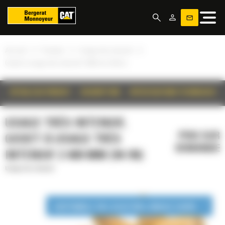
Panneau de gestion des cookies
»
»
»
Accueil
Produits
Usage très intensif
Godet à usage très intensif 2 400 mm (94 in)
DÉTAILS DU PRODUIT
DESCRIPTION
SPÉCIFICATIONS TECHNIQUES
USAGE TRÈS INTENSIF,
PRIX SUR
GODET À USAGE TRÈS
DEMANDE
INTENSIF 2 400 MM (94 IN)
Usage très intensif
DISPONIBLE EN LOCATION LONGUE DURÉE