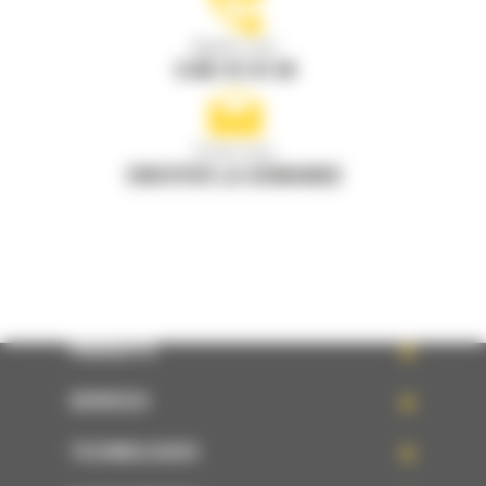
Appelez-nous
0 801 01 01 04
Écrivez-nous
ENVOYER LA DEMANDE
PRODUITS
SERVICES
TECHNOLOGIES