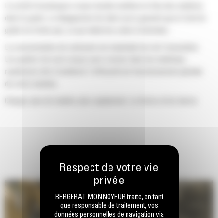
Le profil d'enveloppe à rayon double améliore le flux des matières
dans le godet. Le dégagement de talon accru garantit que le fond du
godet ne frotte pas, ce qui réduit les coûts d'entretien.
La consommation de carburant est maximale lors de l'excavation.
Les godets Cat sont conçus pour creuser dans les matériaux
rapidement afin d'améliorer l'efficacité de fonctionnement globale
de votre machine.
Chargez plus de matière plus rapidement. La forme et les barres
latérales du godet permettent une rétention optimale des matériaux
dans le godet à chaque charge.
BERGERAT MONNOYEUR traite, en tant
que responsable de traitement, vos
données personnelles de navigation via