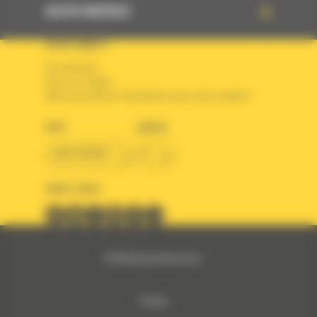
ACCÈS RAPIDES
VOTRE COMPTE
Se connecter
Créer un compte
Votre avez besoin d'assistance avec votre compte ?
PAYS
LANGUE
BM FRANCE
fr
SUIVEZ-NOUS
© 2024 Bergerat-Monnoyeur
Sitemap