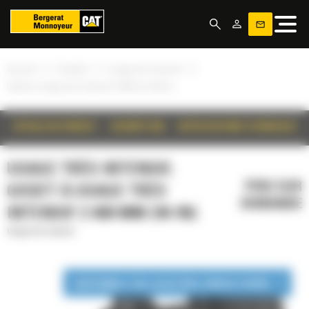
Panneau de gestion des cookies
»
»
»
Accueil
Produits
Usage très intensif
Godet à usage très intensif 2 400 mm (94 in)
DÉTAILS DU PRODUIT
DESCRIPTION
SPÉCIFICATIONS TECHNIQUES
USAGE TRÈS INTENSIF,
PRIX SUR
GODET À USAGE TRÈS
DEMANDE
INTENSIF 2 400 MM (94 IN)
Usage très intensif
DISPONIBLE EN LOCATION LONGUE DURÉE