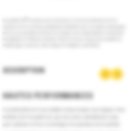
®
Les godets Cat
sont plus qu'un accessoire, ils sont une extension de vos
machines Cat. Ils sont tous parfaitement équilibrés pour nos pelles hydrauliques
afin de vous permettre de tasser les charges sans compromettre le rendement
énergétique ou l'état de la machine. Nous les avons conçus pour accélérer le
remplissage, conserver votre charge et s'adapter à votre tâche.
DESCRIPTION
HAUTES PERFORMANCES
La productivité est à son meilleur niveau lorsque vous équipez votre
machine Cat d'un godet Cat, que nous avons spécialement conçu
pour optimiser la force d'arrachage et la puissance de la machine.