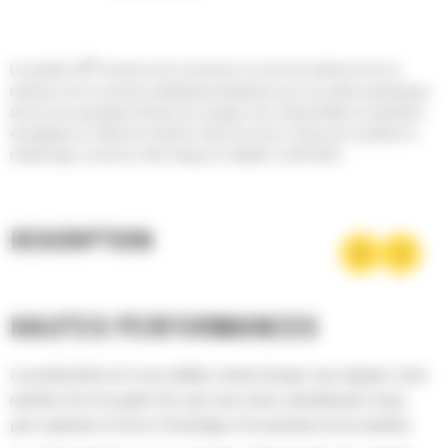
®
Les godets Cat
sont plus qu'un accessoire, ils sont une extension de vos
machines Cat. Ils sont tous parfaitement équilibrés pour nos pelles hydrauliques
afin de vous permettre de tasser les charges sans compromettre le rendement
énergétique ou l'état de la machine. Nous les avons conçus pour accélérer le
remplissage, conserver votre charge et s'adapter à votre tâche.
DESCRIPTION
HAUTES PERFORMANCES
La productivité est à son meilleur niveau lorsque vous équipez votre
machine Cat d'un godet Cat, que nous avons spécialement conçu
pour optimiser la force d'arrachage et la puissance de la machine.