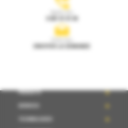
Appelez-nous
0 801 01 01 04
Écrivez-nous
ENVOYER LA DEMANDE
PRODUITS
SERVICES
TECHNOLOGIES