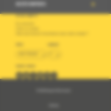
ACCÈS RAPIDES
VOTRE COMPTE
Se connecter
Créer un compte
Votre avez besoin d'assistance avec votre compte ?
PAYS
LANGUE
BM FRANCE
fr
SUIVEZ-NOUS
© 2024 Bergerat-Monnoyeur
Sitemap