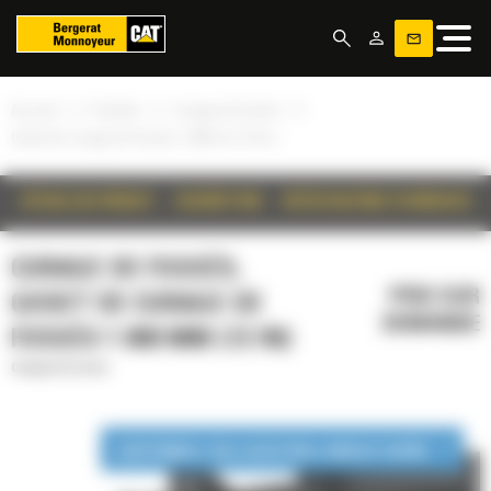
Panneau de gestion des cookies
»
»
»
Accueil
Produits
Curage de fossés
Godet de curage de fossés 1 800 mm (72 in)
DÉTAILS DU PRODUIT
DESCRIPTION
SPÉCIFICATIONS TECHNIQUES
CURAGE DE FOSSÉS,
PRIX SUR
GODET DE CURAGE DE
DEMANDE
FOSSÉS 1 800 MM (72 IN)
Curage de fossés
DISPONIBLE EN LOCATION LONGUE DURÉE