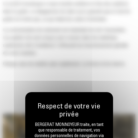
Le profil d'enveloppe à rayon double améliore le flux des matières
dans le godet. Le dégagement de talon accru garantit que le fond du
godet ne frotte pas, ce qui réduit les coûts d'entretien.
La consommation de carburant est maximale lors de l'excavation.
Les godets Cat sont conçus pour creuser dans les matériaux
rapidement afin d'améliorer l'efficacité de fonctionnement globale
de votre machine.
Chargez plus de matière plus rapidement. La forme et les barres
latérales du godet permettent une rétention optimale des matériaux
dans le godet à chaque charge.
BERGERAT MONNOYEUR traite, en tant
que responsable de traitement, vos
données personnelles de navigation via