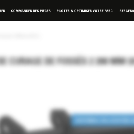
RER
COMMANDER DES PIÈCES
PILOTER & OPTIMISER VOTRE PARC
BERGER
fossés 2 200 mm (87 in)
E CURAGE DE FOSSÉS 2 200 MM (
DISPONIBLE EN LOCATION 