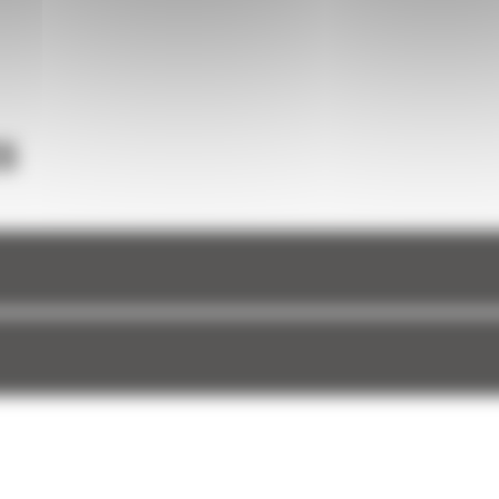
une
et à
S