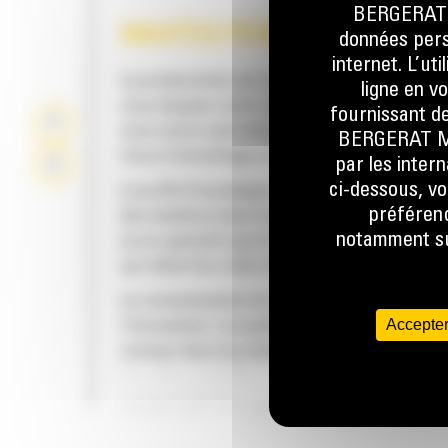
BERGERAT M
HAUTES PERFORMANCES
données perso
internet. L’ut
La productivité est à son meilleur niveau lor
ligne en v
vous équipez votre machine Cat d'un godet C
fournissant de
nous avons spécialement conçu pour optimis
BERGERAT MON
force d'arrachage et la puissance de la mach
par les inter
ci-dessous, vo
Le profil d'enveloppe à rayon double améliore
préférenc
des matières dans le godet. Le dégagement d
notamment sur
accru garantit que le fond du godet ne frotte
qui réduit les coûts d'entretien.
La consommation de carburant est maximale 
Accepter
l'excavation. Les godets Cat sont conçus pou
creuser dans les matériaux rapidement afin
d'améliorer l'efficacité de fonctionnement g
de votre machine.
FIABILITÉ ET LONGÉVITÉ
Chargez plus de matière plus rapidement. La