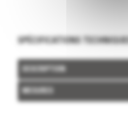
et les barres latérales du godet permettent 
rétention optimale des matériaux dans le god
chaque charge.
SPÉCIFICATIONS TECHNIQUE
DESCRIPTION
MESURES