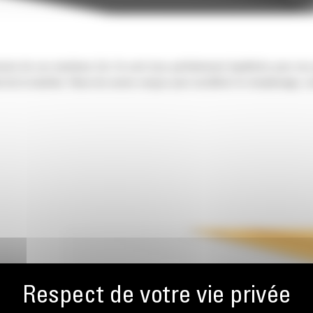
nsion de vos machines Cat. Ils sont tous parfaitement équilibrés pour nos
 de la machine. Nous les avons conçus pour accélérer le remplissage, co
OUR