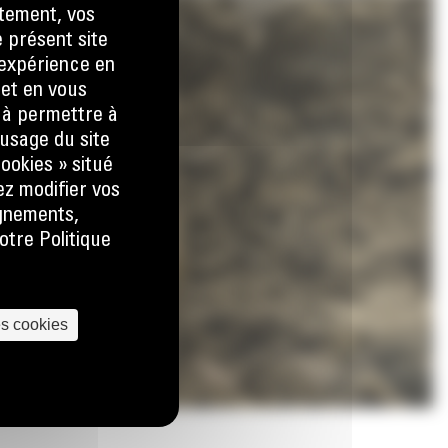
tement, vos
e présent site
e expérience en
 et en vous
) à permettre à
usage du site
ookies » situé
ez modifier vos
ignements,
otre Politique
es cookies