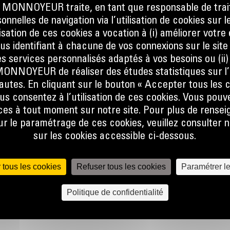
ONNOYEUR traite, en tant que responsable de trai
nnelles de navigation via l’utilisation de cookies sur l
ilisation de ces cookies a vocation à (i) améliorer votr
sque
ous identifiant à chacune de vos connexions sur le site
at, que
s services personnalisés adaptés à vos besoins ou (ii
er la
NOYEUR de réaliser des études statistiques sur l’
ine.
nautes. En cliquant sur le bouton « Accepter tous les c
us consentez à l’utilisation de ces cookies. Vous pouv
 le flux
es à tout moment sur notre site. Pour plus de rense
e talon
 le paramétrage de ces cookies, veuillez consulter n
 pas, ce
sur les cookies accessible ci-dessous.
lors de
 tous les cookies
Refuser tous les cookies
Paramétrer l
r
Politique de confidentialité
lobale
 forme