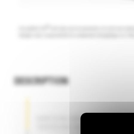
®
Les godets Cat
sont plus qu'un accessoire, ils sont une exte
charges sans compromettre le rendement énergétique ou l'état
DESCRIPTION
GODETS DE CURAGE DE FOSSÉS – P
TOUTES LES TÂCHES DE CURAGE