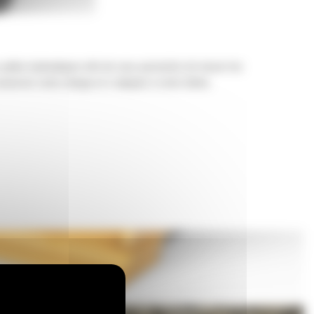
 pelles hydrauliques afin de vous permettre de tasser les
nserver votre charge et s'adapter à votre tâche.