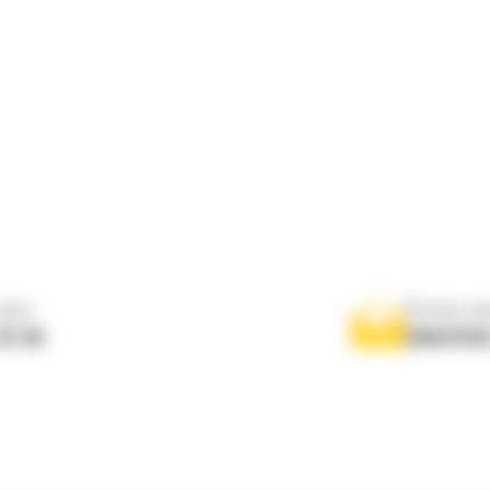
nous
Écrivez-no
 01 04
ENVOYER