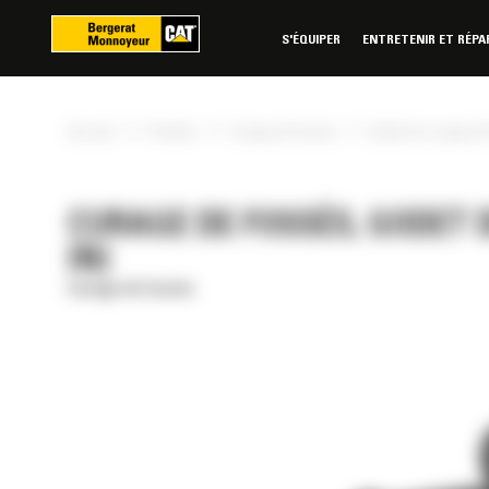
Panneau de gestion des cookies
S'ÉQUIPER
ENTRETENIR ET RÉPA
»
»
»
Accueil
Produits
Curage de fossés
Godet de curage de 
CURAGE DE FOSSÉS, GODET D
IN)
Curage de fossés
RÉE