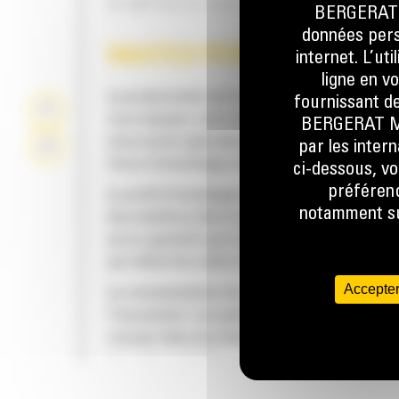
N'IMPORTE QUEL ANGLE
BERGERAT M
données perso
HAUTES PERFORMANCES
internet. L’ut
ligne en v
La productivité est à son meilleur niveau lor
fournissant de
vous équipez votre machine Cat d'un godet C
BERGERAT MON
nous avons spécialement conçu pour optimis
par les inter
force d'arrachage et la puissance de la mach
ci-dessous, vo
préférenc
Le profil d'enveloppe à rayon double améliore
notamment sur
des matières dans le godet. Le dégagement d
accru garantit que le fond du godet ne frotte
qui réduit les coûts d'entretien.
Accepter
La consommation de carburant est maximale 
l'excavation. Les godets Cat sont conçus pou
creuser dans les matériaux rapidement afin
d'améliorer l'efficacité de fonctionnement g
de votre machine.
FIABILITÉ ET LONGÉVITÉ