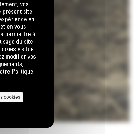
tement, vos
e présent site
e expérience en
 et en vous
) à permettre à
usage du site
ookies » situé
ez modifier vos
ignements,
otre Politique
es cookies