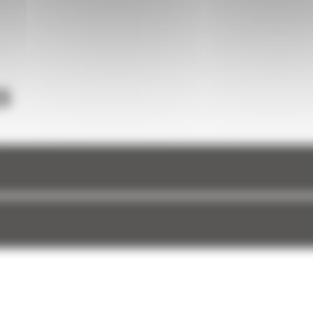
 forme
une
et à
S