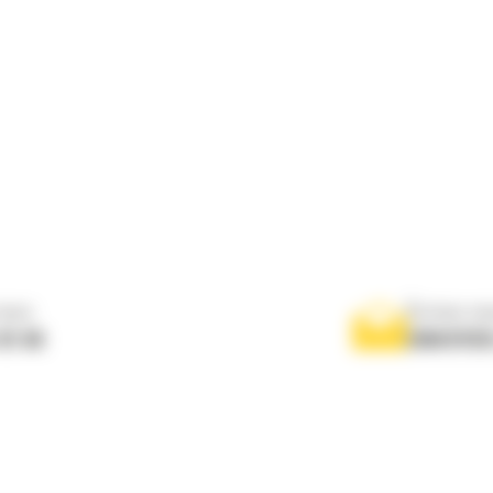
nous
Écrivez-no
 01 04
ENVOYER