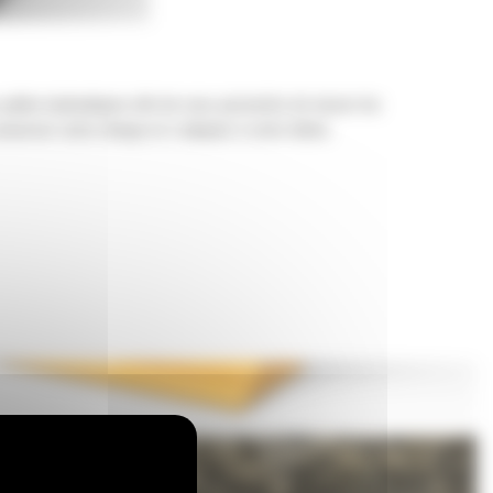
 pelles hydrauliques afin de vous permettre de tasser les
nserver votre charge et s'adapter à votre tâche.