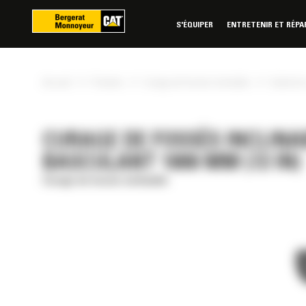
Panneau de gestion des cookies
S'ÉQUIPER
ENTRETENIR ET RÉPA
»
»
»
Accueil
Produits
Curage de fossés inclinable
Godet de 
CURAGE DE FOSSÉS INCLINA
BASCULANT 1800 MM (72 IN)
Curage de fossés inclinable