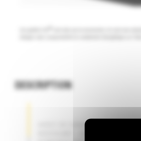
®
Les godets Cat
sont plus qu'un accessoire, ils sont une exte
charges sans compromettre le rendement énergétique ou l'état
DESCRIPTION
GODET DE CURAGE DE FOSSÉS
BASCULANT – APPLICATION DE CU