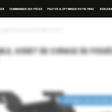
RER
COMMANDER DES PIÈCES
PILOTER & OPTIMISER VOTRE PARC
BERGER
curage de fossés basculant 1800 mm (72 in)
BLE, GODET DE CURAGE DE FOSSÉ
DISPONIBLE EN LOCATION 