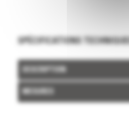
Chargez plus de matière plus rapidement. La
et les barres latérales du godet permettent 
rétention optimale des matériaux dans le god
chaque charge.
SPÉCIFICATIONS TECHNIQUE
DESCRIPTION
MESURES