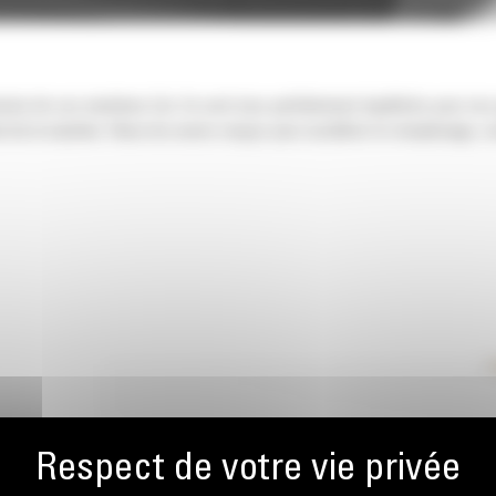
nsion de vos machines Cat. Ils sont tous parfaitement équilibrés pour nos
 de la machine. Nous les avons conçus pour accélérer le remplissage, co
RAGE À