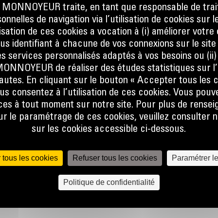
ONNOYEUR traite, en tant que responsable de trai
nnelles de navigation via l’utilisation de cookies sur l
ilisation de ces cookies a vocation à (i) améliorer votr
ous identifiant à chacune de vos connexions sur le site
sque
s services personnalisés adaptés à vos besoins ou (ii
at, que
NOYEUR de réaliser des études statistiques sur l’
er la
nautes. En cliquant sur le bouton « Accepter tous les c
ine.
us consentez à l’utilisation de ces cookies. Vous pouv
es à tout moment sur notre site. Pour plus de rense
 le flux
 le paramétrage de ces cookies, veuillez consulter n
e talon
sur les cookies accessible ci-dessous.
 pas, ce
 tous les cookies
Refuser tous les cookies
Paramétrer l
lors de
r
Politique de confidentialité
lobale