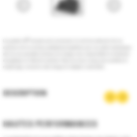
®
Les godets Cat
sont plus qu'un accessoire, ils sont une extension de vos
machines Cat. Ils sont tous parfaitement équilibrés pour nos pelles hydrauliques
afin de vous permettre de tasser les charges sans compromettre le rendement
énergétique ou l'état de la machine. Nous les avons conçus pour accélérer le
remplissage, conserver votre charge et s'adapter à votre tâche.
DESCRIPTION
HAUTES PERFORMANCES