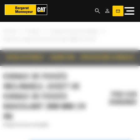
Panneau de gestion des cookies
»
»
»
Accueil
Produits
Curage de fossés inclinable
Godet de curage de fossés basculant 2000 mm (79 in)
DÉTAILS DU PRODUIT
DESCRIPTION
SPÉCIFICATIONS TECHNIQUES
CURAGE DE FOSSÉS
INCLINABLE, GODET DE
PRIX SUR
CURAGE DE FOSSÉS
DEMANDE
BASCULANT 2000 MM (79
IN)
Curage de fossés inclinable