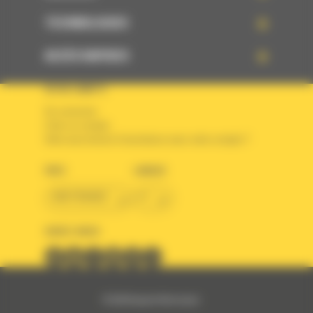
TECHNOLOGIES
ACCÈS RAPIDES
VOTRE COMPTE
Se connecter
Créer un compte
Votre avez besoin d'assistance avec votre compte ?
PAYS
LANGUE
BM FRANCE
fr
SUIVEZ-NOUS
© 2024 Bergerat-Monnoyeur