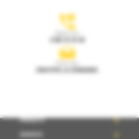
Appelez-nous
0 801 01 01 04
Écrivez-nous
ENVOYER LA DEMANDE
PRODUITS
SERVICES