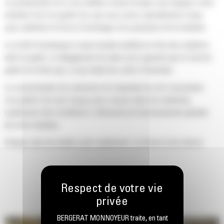
La productivité est à son meilleur niveau lorsque vous équipez votre
machine Cat d'un godet Cat, que nous avons spécialement conçu
pour optimiser la force d'arrachage et la puissance de la machine.
Le profil d'enveloppe à rayon double améliore le flux des matières
dans le godet. Le dégagement de talon accru garantit que le fond du
godet ne frotte pas, ce qui réduit les coûts d'entretien.
La consommation de carburant est maximale lors de l'excavation.
Les godets Cat sont conçus pour creuser dans les matériaux
rapidement afin d'améliorer l'efficacité de fonctionnement globale
de votre machine.
Chargez plus de matière plus rapidement. La forme et les barres
latérales du godet permettent une rétention optimale des matériaux
dans le godet à chaque charge.
BERGERAT MONNOYEUR traite, en tant