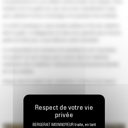
La productivité est à son meilleur niveau lorsque vous équipez votre
machine Cat d'un godet Cat, que nous avons spécialement conçu
pour optimiser la force d'arrachage et la puissance de la machine.
Le profil d'enveloppe à rayon double améliore le flux des matières
dans le godet. Le dégagement de talon accru garantit que le fond du
godet ne frotte pas, ce qui réduit les coûts d'entretien.
La consommation de carburant est maximale lors de l'excavation.
Les godets Cat sont conçus pour creuser dans les matériaux
rapidement afin d'améliorer l'efficacité de fonctionnement globale
de votre machine.
Chargez plus de matière plus rapidement. La forme et les barres
latérales du godet permettent une rétention optimale des matériaux
dans le godet à chaque charge.
BERGERAT MONNOYEUR traite, en tant