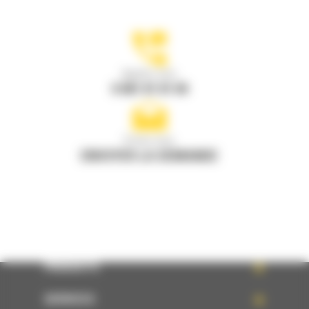
Appelez-nous
0 801 01 01 04
Écrivez-nous
ENVOYER LA DEMANDE
PRODUITS
SERVICES