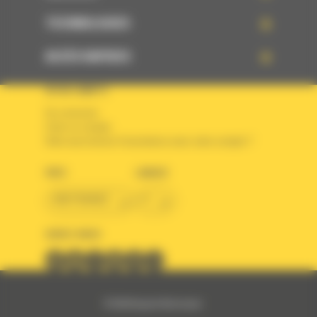
TECHNOLOGIES
ACCÈS RAPIDES
VOTRE COMPTE
Se connecter
Créer un compte
Votre avez besoin d'assistance avec votre compte ?
PAYS
LANGUE
BM FRANCE
fr
SUIVEZ-NOUS
© 2024 Bergerat-Monnoyeur