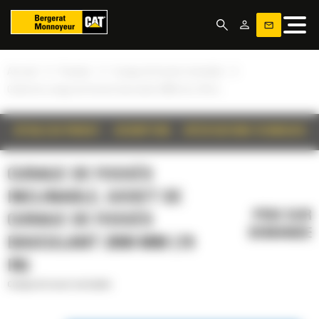
Panneau de gestion des cookies
»
»
»
Accueil
Produits
Curage de fossés inclinable
Godet de curage de fossés basculant 2000 mm (79 in)
DÉTAILS DU PRODUIT
DESCRIPTION
SPÉCIFICATIONS TECHNIQUES
CURAGE DE FOSSÉS
INCLINABLE, GODET DE
PRIX SUR
CURAGE DE FOSSÉS
DEMANDE
BASCULANT 2000 MM (79
IN)
Curage de fossés inclinable