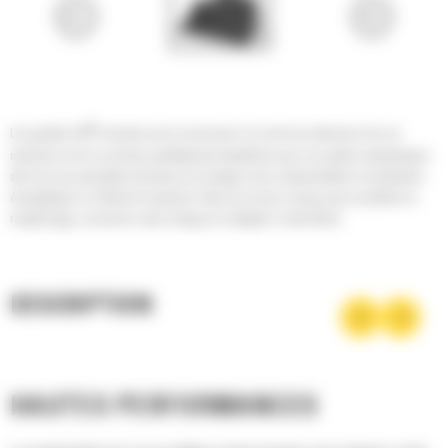
®
Les godets Cat
sont plus qu'un accessoire, ils sont une extension de vos
machines Cat. Ils sont tous parfaitement équilibrés pour nos pelles hydrauliques
afin de vous permettre de tasser les charges sans compromettre le rendement
énergétique ou l'état de la machine. Nous les avons conçus pour accélérer le
remplissage, conserver votre charge et s'adapter à votre tâche.
DESCRIPTION
HAUTES PERFORMANCES