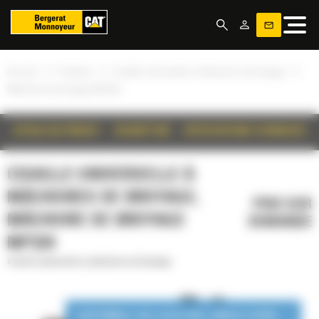
Panneau de gestion des cookies
»
»
»
Accueil
Produits
Cisaille universelle à mâchoires de broyage
Mâchoire de broyage MP324
DÉTAILS DU PRODUIT
DESCRIPTION
SPÉCIFICATIONS TECHNIQUES
CISAILLE UNIVERSELLE À
MÂCHOIRES DE BROYAGE,
PRIX SUR
MÂCHOIRE DE BROYAGE
DEMANDE
MP324
Cisaille universelle à mâchoires de broyage
DISPONIBLE EN LOCATION LONGUE DURÉE