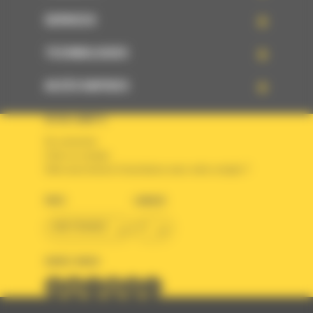
SERVICES
TECHNOLOGIES
ACCÈS RAPIDES
VOTRE COMPTE
Se connecter
Créer un compte
Votre avez besoin d'assistance avec votre compte ?
PAYS
LANGUE
BM FRANCE
fr
SUIVEZ-NOUS