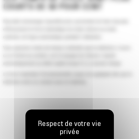
COURTS DE 50 POUR CENT
Nouvelle technologie SpeedBooster permettant de faire basculer
efficacement la force hydraulique du mode vitesse au mode
optimisé, de façon automatique pendant l'utilisation.
Vous passerez moins de temps à attendre que la mâchoire s'ouvre
ou se ferme au contact, car la soupape de vitesse s'ajuste
automatiquement au débit rapide lorsqu'il n'y a aucune charge.
La force maximale d'écrasement/de coupe est appliquée dès que la
mâchoire entre en contact avec le matériau.