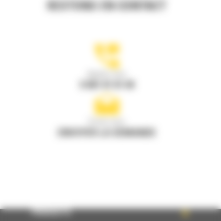
RESTONS EN CONTACT
Appelez-nous
0 801 01 01 04
Écrivez-nous
ENVOYER LA DEMANDE
PRODUITS