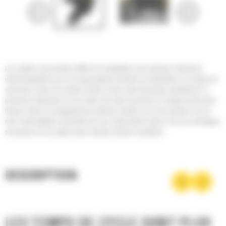
Les cisailles universelles Cat® sont compatibles avec plusieurs mâchoires
interchangeables pour une large gamme de tâches de démolition. Les temps de
cycle plus courts vous aident à mener à bien votre travail plus rapidement. La
puissance supérieure de ces outils vous aide à prendre en charge de plus gros
travaux. Grâce au changement de mâchoire rapide, vous avez toujours sous la
main l'outil adapté à votre tâche et vous n'êtes jamais ralenti. Tous ces avantages
sont basés sur une plate-forme robuste et facile à entretenir.
DESCRIPTION
LES TEMPS DE CYCLE SONT PLUS