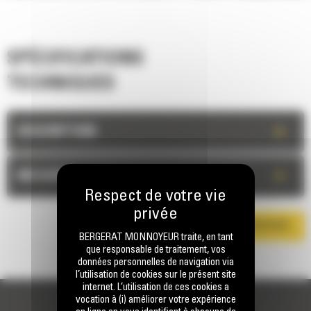
SPÉCIFICATIONS
TECHNIQUES
+
DESCRIPTION
+
MESURES
TÉLÉCHARGER LA BROCHURE
BERGERAT MONNOYEUR traite, en tant
que responsable de traitement, vos
données personnelles de navigation via
l’utilisation de cookies sur le présent site
internet. L’utilisation de ces cookies a
vocation à (i) améliorer votre expérience