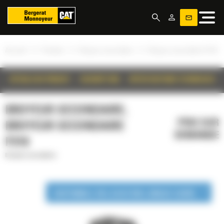
Panneau de gestion des cookies
»
»
»
Accueil
Produits
Broyeur secondaire
Broyeur secondaire P218
DÉTAILS DU PRODUIT
DESCRIPTION
SPÉCIFICATIONS TECHNIQUES
BROYEUR SECONDAIRE,
PRIX SUR
BROYEUR SECONDAIRE
DEMANDE
P218
Broyeur secondaire
DISPONIBLE EN LOCATION LONGUE DURÉE