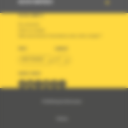
ACCÈS RAPIDES
VOTRE COMPTE
Se connecter
Créer un compte
Votre avez besoin d'assistance avec votre compte ?
PAYS
LANGUE
BM FRANCE
fr
SUIVEZ-NOUS
© 2024 Bergerat-Monnoyeur
Sitemap