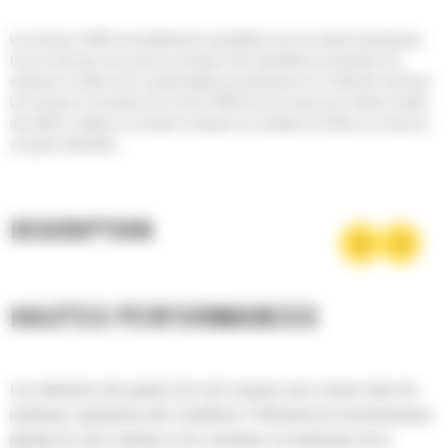
Les broyeurs Cat® sont parfaitement compatibles avec les pelles hydrauliques
Cat, de sorte que vous pouvez procéder à des démolitions productives de
structures en béton sans compromettre les performances ou l'état des machines.
Les broyeurs secondaires de la série P200 Cat sont conçus pour réduire la taille
des débris, nettoyer un chantier et séparer les armatures du béton au niveau du
sol après démolition.
DESCRIPTION
HAUTES PERFORMANCES
Les mâchoires des godets Cat sont conçues pour creuser dans les
matériaux rapidement afin d'améliorer l'efficacité de fonctionnement
globale de votre machine et de contribuer à la diminution de la