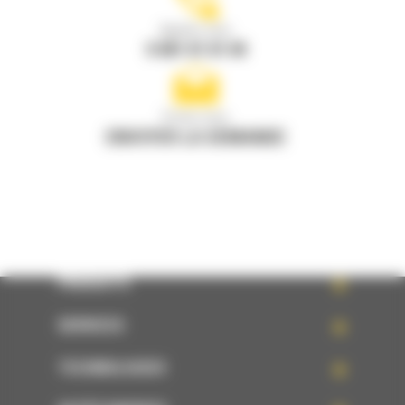
Appelez-nous
0 801 01 01 04
Écrivez-nous
ENVOYER LA DEMANDE
PRODUITS
SERVICES
TECHNOLOGIES