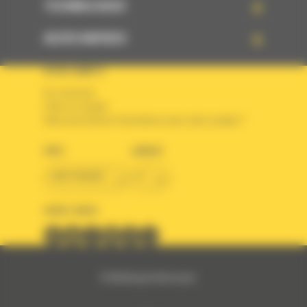
TECHNOLOGIES
ACCÈS RAPIDES
VOTRE COMPTE
Se connecter
Créer un compte
Votre avez besoin d'assistance avec votre compte ?
PAYS
LANGUE
BM FRANCE
fr
SUIVEZ-NOUS
© 2024 Bergerat-Monnoyeur