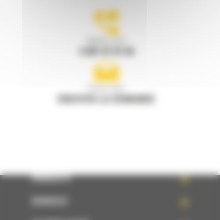
Appelez-nous
0 801 01 01 04
Écrivez-nous
ENVOYER LA DEMANDE
PRODUITS
SERVICES