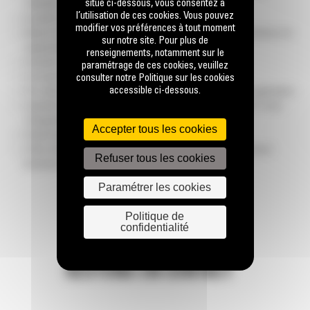
situé ci-dessous, vous consentez à
l’utilisation
l’utilisation de ces cookies. Vous pouvez
Excellent rapport de réduction
modifier vos préférences à tout moment
Moteur haute performance économique de 328 kW / 440 CV conforme à la
sur notre site. Pour plus de
réglementation sur les émissions
renseignements, notamment sur le
Overband
paramétrage de ces cookies, veuillez
consulter notre Politique sur les cookies
Convoyeur latéral avec possibilité de bypass
accessible ci-dessous.
Pré-crible 2 étages pour une grande flexibilité en fonction de l’application.
Capacité de fonctionnement à une température ambiante de 50 °C sans
changement d’huile
Accepter tous les cookies
Entrainement direct via un embrayage hydraulique.
Crible embarqué 2 étages de 6m² avec système breveté pour passer
Refuser tous les cookies
facilement et rapidement de 1 à 2 produits calibrés
Paramétrer les cookies
Politique de
confidentialité
RESTONS EN CONTACT