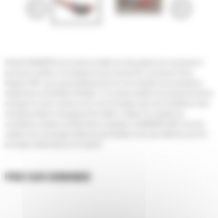
Sandvik QI442DDHS est le dernier modèle de notre gamme de concasseurs à
percussion mobiles. Il est équipé du tout nouveau bloc concasseur Prisec
Impactor CI621, qui est principalement axé sur une sécurité accrue pendant la
maintenance et la facilité d’entretien. Ce nouveau modèle vous permet de tourner
et bloquer le rotor en dehors de la zone de danger mais aussi d’améliorer votre
sécurité pendant le changement des battoirs. Equipé d'un système de
surveillance à distance de My Fleet en standard, le QI442DDHS offre l'une des
solutions de concassage mobile les plus flexibles et les plus efficaces pour les
principaux intervenants sur le marché.
PRIX SUR DEMANDE