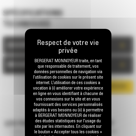
SPÉCIFICATIONS
TECHNIQUES
+
DESCRIPTION
BERGERAT MONNOYEUR traite, en tant
+
MESURES
que responsable de traitement, vos
données personnelles de navigation via
l’utilisation de cookies sur le présent site
internet. L’utilisation de ces cookies a
TÉLÉCHARGER LA BROCHURE
vocation à (i) améliorer votre expérience
en ligne en vous identifiant à chacune de
vos connexions sur le site et en vous
fournissant des services personnalisés
adaptés à vos besoins ou (ii) à permettre
à BERGERAT MONNOYEUR de réaliser
des études statistiques sur l’usage du
LES FONCTIONNALITES INCLUENT
site par les internautes. En cliquant sur
le bouton « Accepter tous les cookies »
Système de contrôle PLC convivial et écran couleur afin de faciliter