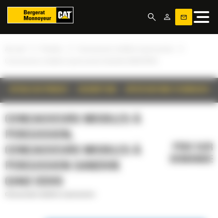
Panneau de gestion des cookies
»
»
»
Accueil
Produits
Concasseurs mobiles à percussion
Concasseurs mobiles à percussion Sandvik QI442 DDHS
DÉTAILS DU PRODUIT
DESCRIPTION
SPÉCIFICATIONS TECHNIQUES
CONCASSEURS MOBILES À
PERCUSSION,
PRIX SUR
CONCASSEURS MOBILES À
DEMANDE
PERCUSSION SANDVIK
QI442 DDHS
Concasseurs mobiles à percussion