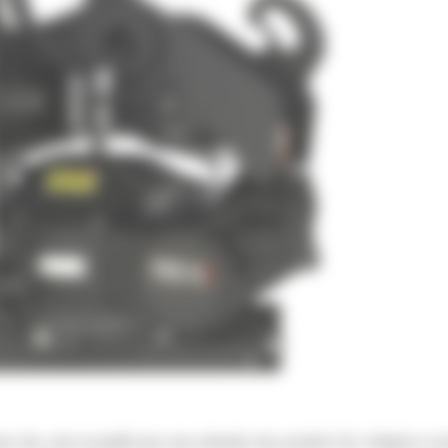
s vite, avec la qualité que vous attendez des produits Cat. Intégrés à votr