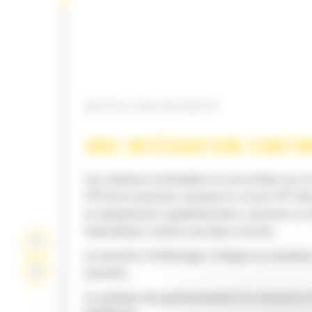
RESTEZ EN SÉCURITÉ
UNE INTÉGRATION CONTI
Les rotateurs inclinables se raccordent au ci
HP2 de la machine, laissant le circuit HP1 lib
un équipement supplémentaire, assurant un 
hydraulique continu aux deux circuits
La fonction d'affichage s'intègre au moniteur
machine
Le système de positionnement se connecte à