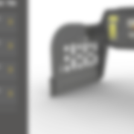
E TRI
:
:
:
:
: