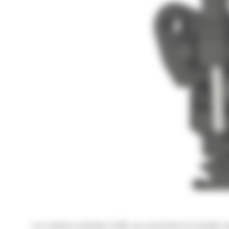
Les rotateurs inclinables Cat® vous permettent de travailler plu