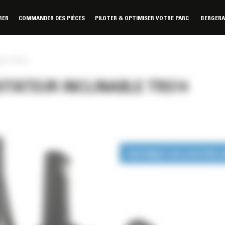
RER
COMMANDER DES PIÈCES
PILOTER & OPTIMISER VOTRE PARC
BERGER
able TRS14
OTATEUR INCLINABLE TRS14
DISPONIBLE EN LOCATION 