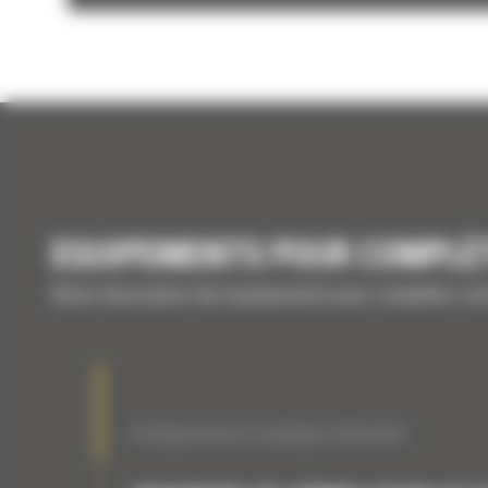
EQUIPEMENTS POUR COMPLÉ
Brève description des équipements pour compléter vo
Compacteurs à plaque vibrante