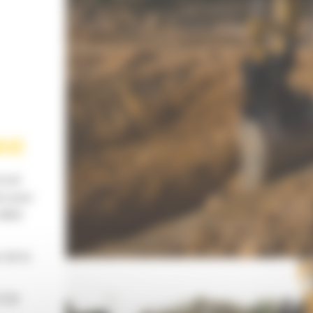
NUE
rcuit
re pour
débit
 de la
 Cat