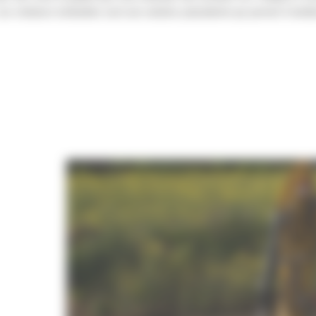
. Les rotateurs inclinables sont une solution polyvalente qui permet d'amél