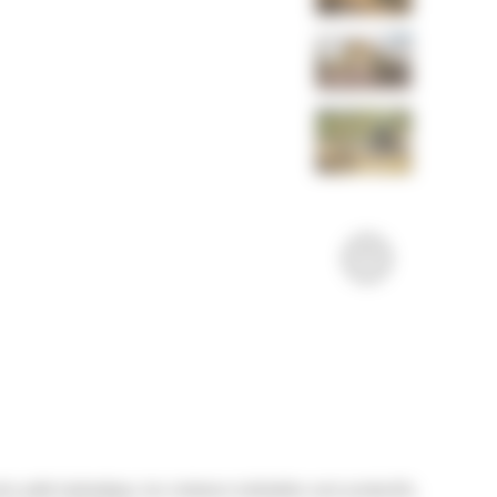
e pelle hydraulique, les rotateurs inclinables sont productifs,