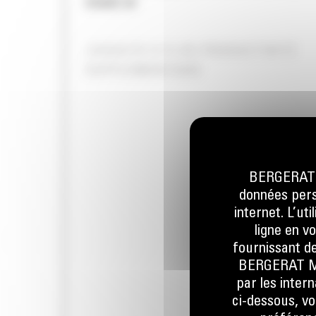
GRADE 3D
JUSQU'À 13 % DE PRODUCTIVITÉ
SUPPLÉMENTAIRE
BERGERAT M
données perso
internet. L’ut
ligne en v
fournissant de
BERGERAT MON
par les inter
ci-dessous, vo