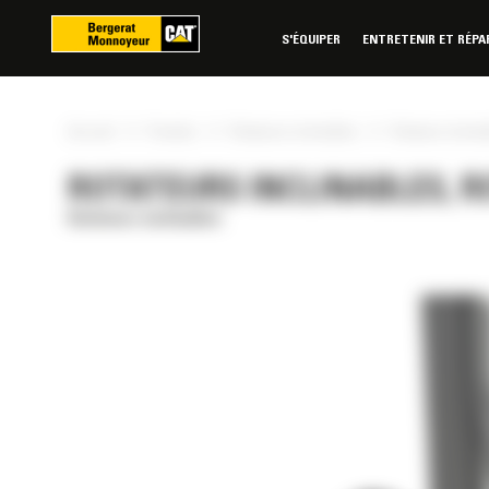
Panneau de gestion des cookies
S'ÉQUIPER
ENTRETENIR ET RÉPA
»
»
»
Accueil
Produits
Rotateurs inclinables
Rotateur inclin
ROTATEURS INCLINABLES, R
Rotateurs inclinables
RÉE