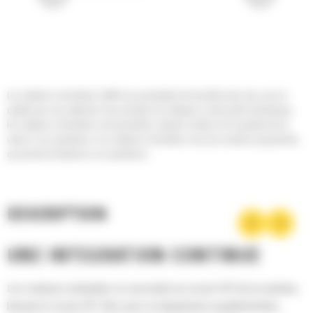
Les rotateurs inclinables Cat® vous permettent de travailler plus vite, avec la
qualité que vous attendez des produits Cat. Intégrés à votre pelle hydraulique,
les rotateurs inclinables sont productifs, simples à utiliser et ils ajoutent de la
valeur à vos opérations. Les rotateurs inclinables sont une solution polyvalente,
qui permet d'améliorer vos opérations.
DESCRIPTION
UNE INTÉGRATION CONTINUE
Les rotateurs inclinables se raccordent au circuit HP2 de la machine,
laissant le circuit HP1 libre pour un équipement supplémentaire,