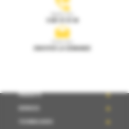
Appelez-nous
0 801 01 01 04
Écrivez-nous
ENVOYER LA DEMANDE
PRODUITS
SERVICES
TECHNOLOGIES