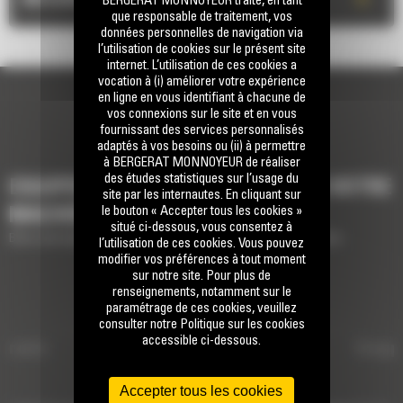
BERGERAT MONNOYEUR traite, en tant
que responsable de traitement, vos
données personnelles de navigation via
l’utilisation de cookies sur le présent site
internet. L’utilisation de ces cookies a
vocation à (i) améliorer votre expérience
en ligne en vous identifiant à chacune de
vos connexions sur le site et en vous
fournissant des services personnalisés
adaptés à vos besoins ou (ii) à permettre
à BERGERAT MONNOYEUR de réaliser
des études statistiques sur l’usage du
EQUIPEMENTS POUR COMPLÉTER VOTRE
site par les internautes. En cliquant sur
le bouton « Accepter tous les cookies »
MACHINE
situé ci-dessous, vous consentez à
Brève description des équipements pour compléter votre machine
l’utilisation de ces cookies. Vous pouvez
modifier vos préférences à tout moment
sur notre site. Pour plus de
renseignements, notamment sur le
Attaches de type S à raccord hydraul
paramétrage de ces cookies, veuillez
consulter notre Politique sur les cookies
accessible ci-dessous.
ibrante
ATTACHES DE TYPE S À
Grappi
RACCORD HYDRAULIQUE
Accepter tous les cookies