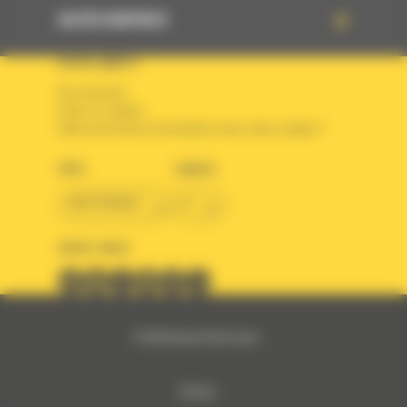
ACCÈS RAPIDES
VOTRE COMPTE
Se connecter
Créer un compte
Votre avez besoin d'assistance avec votre compte ?
PAYS
LANGUE
BM FRANCE
fr
SUIVEZ-NOUS
© 2024 Bergerat-Monnoyeur
Sitemap