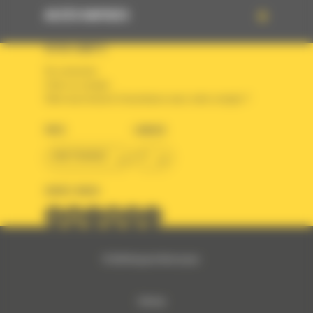
ACCÈS RAPIDES
VOTRE COMPTE
Se connecter
Créer un compte
Votre avez besoin d'assistance avec votre compte ?
PAYS
LANGUE
BM FRANCE
fr
SUIVEZ-NOUS
© 2024 Bergerat-Monnoyeur
Sitemap