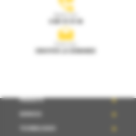
Appelez-nous
0 801 01 01 04
Écrivez-nous
ENVOYER LA DEMANDE
PRODUITS
SERVICES
TECHNOLOGIES