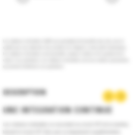
Les rotateurs inclinables Cat® vous permettent de travailler plus vite, avec la
qualité que vous attendez des produits Cat. Intégrés à votre pelle hydraulique,
les rotateurs inclinables sont productifs, simples à utiliser et ils ajoutent de la
valeur à vos opérations. Les rotateurs inclinables sont une solution polyvalente,
qui permet d'améliorer vos opérations.
DESCRIPTION
UNE INTÉGRATION CONTINUE
Les rotateurs inclinables se raccordent au circuit HP2 de la machine,
laissant le circuit HP1 libre pour un équipement supplémentaire,