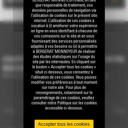
BERGERAT MONNOYEUR traite, en tant
que responsable de traitement, vos
données personnelles de navigation via
l’utilisation de cookies sur le présent site
internet. L’utilisation de ces cookies a
vocation à (i) améliorer votre expérience
en ligne en vous identifiant à chacune de
vos connexions sur le site et en vous
fournissant des services personnalisés
adaptés à vos besoins ou (ii) à permettre
à BERGERAT MONNOYEUR de réaliser
des études statistiques sur l’usage du
EQUIPEMENTS POUR COMPLÉTER VOTRE
site par les internautes. En cliquant sur
le bouton « Accepter tous les cookies »
MACHINE
situé ci-dessous, vous consentez à
Brève description des équipements pour compléter votre machine
l’utilisation de ces cookies. Vous pouvez
modifier vos préférences à tout moment
sur notre site. Pour plus de
renseignements, notamment sur le
Attaches de type S à raccord hydraul
paramétrage de ces cookies, veuillez
consulter notre Politique sur les cookies
accessible ci-dessous.
ibrante
ATTACHES DE TYPE S À
Grappi
RACCORD HYDRAULIQUE
Accepter tous les cookies