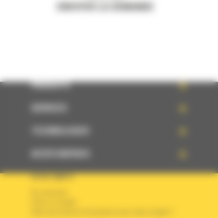
ENVOYER LA DEMANDE
PRODUITS
SERVICES
TECHNOLOGIES
ACCÈS RAPIDES
VOTRE COMPTE
Se connecter
Créer un compte
Votre avez besoin d'assistance avec votre compte ?