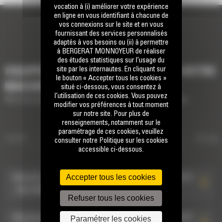
vocation à (i) améliorer votre expérience
en ligne en vous identifiant à chacune de
vos connexions sur le site et en vous
fournissant des services personnalisés
adaptés à vos besoins ou (ii) à permettre
à BERGERAT MONNOYEUR de réaliser
des études statistiques sur l’usage du
site par les internautes. En cliquant sur
EQUIPEMENTS POUR COMPLÉTER VOTRE
le bouton « Accepter tous les cookies »
MACHINE
situé ci-dessous, vous consentez à
l’utilisation de ces cookies. Vous pouvez
Brève description des équipements pour compléter votre machine
modifier vos préférences à tout moment
sur notre site. Pour plus de
renseignements, notamment sur le
paramétrage de ces cookies, veuillez
ibrante
ATTACHES DE TYPE S À
Attaches de type S à raccord hydraul
Grappi
consulter notre Politique sur les cookies
accessible ci-dessous.
RACCORD HYDRAULIQUE
Accepter tous les cookies
Attache de type S à raccords hydrauliques HCS70
: 582-8929
Refuser tous les cookies
Attache de type S à raccords hydrauliques HCS70
Paramétrer les cookies