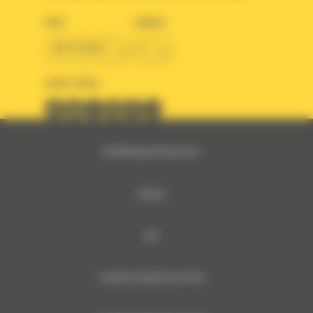
PAYS
LANGUE
BM FRANCE
fr
SUIVEZ-NOUS
© 2024 Bergerat-Monnoyeur
Sitemap
RSE
Conditions Générales de Vente