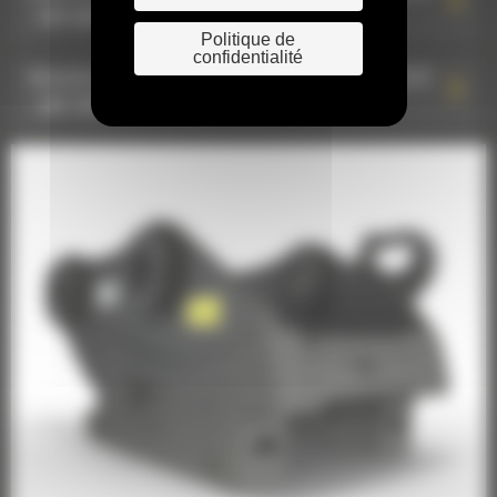
: 580-0407
Politique de
confidentialité
Attache de type S à raccords hydrauliques HCS70
: 598-7847