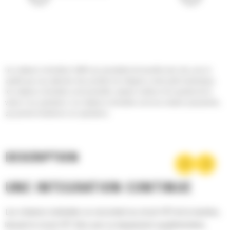
Les rotateurs inclinables Cat® vous permettent de travailler plus vite, avec la
qualité que vous attendez des produits Cat. Intégrés à votre pelle hydraulique,
les rotateurs inclinables sont productifs, simples à utiliser et ils ajoutent de la
valeur à vos opérations. Les rotateurs inclinables sont une solution polyvalente,
qui permet d'améliorer vos opérations.
DESCRIPTION
UNE INTÉGRATION CONTINUE
Les rotateurs inclinables se raccordent au circuit HP2 de la machine,
laissant le circuit HP1 libre pour un équipement supplémentaire,