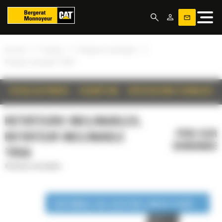
Panneau de gestion des cookies
»
»
»
Accueil
Produits
Rotateurs inclinables
Rotateur inclinable TRS6
DÉTAILS DU PRODUIT
DESCRIPTION
SPÉCIFICATIONS TECHNIQUES
ROTATEURS INCLINABLES,
PRIX SUR
ROTATEUR INCLINABLE
DEMANDE
TRS6
Rotateurs inclinables
DISPONIBLE EN LOCATION LONGUE DURÉE