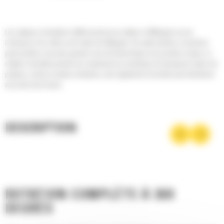
Les rotateurs inclinables Cat® assurent une rotation à 360degrés et une
inclinaison d'un côté ou de l'autre de 40degrés. De cette manière, la machine
peut accéder à une plus grande zone de travail depuis une position unique. Le
rotateur inclinable permet non seulement au conducteur de manœuvrer autour de
poteaux, rochers et autres obstacles, mais également d'accéder plus facilement
aux bords des fossés.
DESCRIPTION
ROTATION COMPLÈTE À 360
DEGRÉS