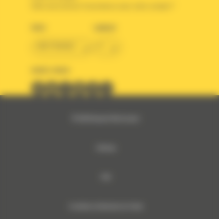
Votre avez besoin d'assistance avec votre compte ?
PAYS
LANGUE
BM FRANCE
fr
SUIVEZ-NOUS
© 2024 Bergerat-Monnoyeur
Sitemap
RSE
Conditions Générales de Vente