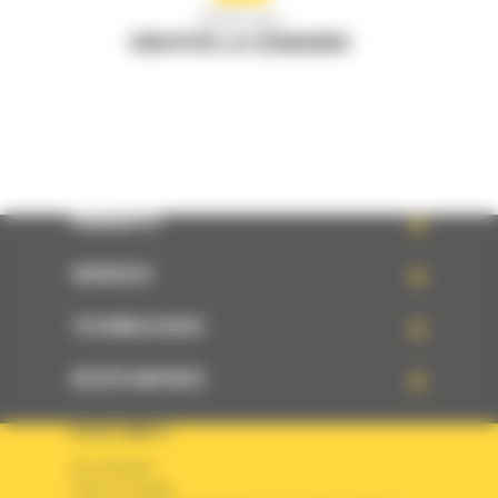
Écrivez-nous
ENVOYER LA DEMANDE
PRODUITS
SERVICES
TECHNOLOGIES
ACCÈS RAPIDES
VOTRE COMPTE
Se connecter
Créer un compte