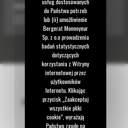
usług dostosowanych
610 MM (24 CALA)
do Państwa potrzeb
Używane do agresywnego załadunku w trudnych warunkach, np.
lub (ii) umożliwienie
podczas transportowania skał.
Bergerat Monnoyeur
Sp. z o.o prowadzenia
badań statystycznych
dotyczących
korzystania z Witryny
internetowej przez
użytkowników
Internetu. Klikając
przycisk „Zaakceptuj
POZOSTAŃMY W KONTAKCIE
wszystkie pliki
cookie”, wyrażają
Państwo zgodę na