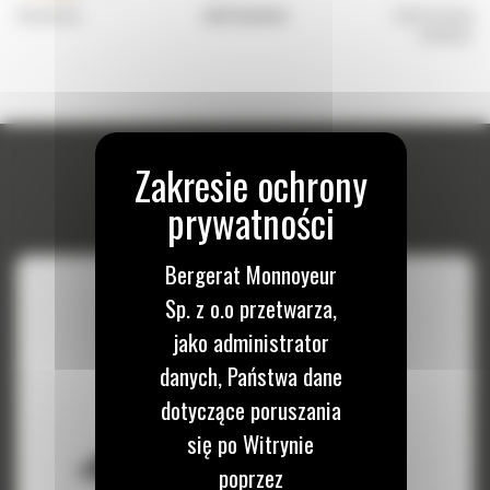
o skarpowania
Łyżki bananowe
Łyżki do kopania 
minikoparek
Bergerat Monnoyeur
Sp. z o.o przetwarza,
jako administrator
danych, Państwa dane
dotyczące poruszania
się po Witrynie
poprzez