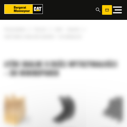
Panel zarządzania plikami cookies
»
»
»
Strona główna
Osprzęt
Łyżki — koparka
Łyżki skalne o dużej wytrzymałości – do minikoparek
ŁYŻKI SKALNE O DUŻEJ WYTRZYMAŁOŚCI
– DO MINIKOPAREK