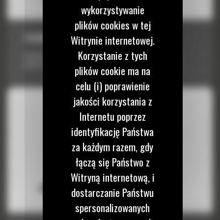
wykorzystywanie
plików cookies w tej
762MM (30CALI)
Witrynie internetowej.
Korzystanie z tych
Używane do agresywnego załadunku w trudnych warunkach, np.
podczas transportowania skał.
plików cookie ma na
celu (i) poprawienie
jakości korzystania z
Internetu poprzez
identyfikację Państwa
za każdym razem, gdy
łączą się Państwo z
Witryną internetową, i
dostarczanie Państwu
spersonalizowanych