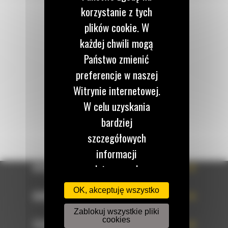
korzystanie z tych
Zadzwoń do nas
plików cookie. W
122 100 122
każdej chwili mogą
Państwo zmienić
Napisz do nas
preferencje w naszej
WYŚLIJ WIADOMOŚĆ
Witrynie internetowej.
W celu uzyskania
bardziej
szczegółowych
informacji
OFERTA
dotyczących
przetwarzania należy
OK, akceptuję wszystko
SERWIS
zapoznać się z naszą
Zablokuj wszystkie pliki
Polityką prywatności.
cookies
TECHNOLOGIE