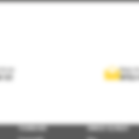
rtowania
 do nas
Napisz d
0 122
WYŚLI
TECHNOLOGIE
DOWIEDZ SIĘ WIĘCEJ