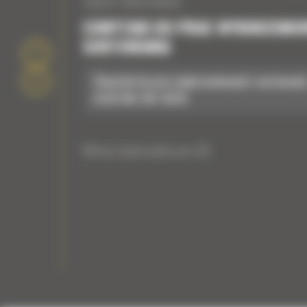
cięcia zbiorników
CHWYTAKI DO PRAC WYBURZENIO
SORTOWANIA
Chwytak do prac wyburzeniowych i sortowani
G318 WH: 587-8970
Młoty hydrauliczne GC