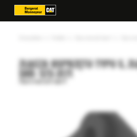
Panel zarządzania plikami cookies
»
»
»
Strona główna
Produkty
Złącza osprzętu typu S
Złącze os
ZŁĄCZA OSPRZĘTU TYPU S, Z
S80: 573-3171
Złącza osprzętu typu S