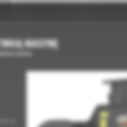
 TWOJĄ MASZYNĘ
ełnienia maszyny
kami do