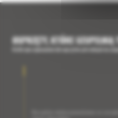
OSPRZĘTY, KTÓRE UZUPEŁNIĄ
Krótki opis wyposażenia lub osprzętów potrzebnych do uzup
Narzędzie wieloczynnościowe ze szczę