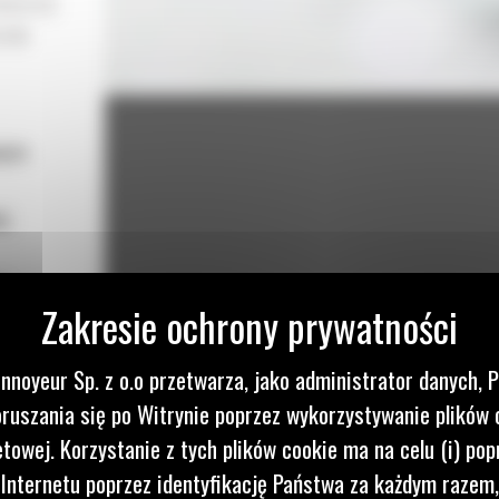
WNOŚĆ
IOM
ięte
ej
u
jania
nnoyeur Sp. z o.o przetwarza, jako administrator danych, 
t
ruszania się po Witrynie poprzez wykorzystywanie plików 
etowej. Korzystanie z tych plików cookie ma na celu (i) pop
 Internetu poprzez identyfikację Państwa za każdym razem,