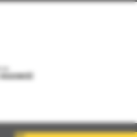
o nas
J WIADOMOŚĆ
KRAJ