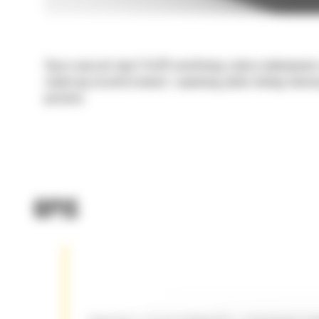
Złącza osprzętu typu S Cat® umożliwiają szybsze wykonywanie z
zwiększają wszechstronność i zapewniają jakość obsługi właści
poziomie.
OPIS