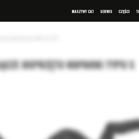
MASZYNY CAT
SERWIS
CZĘŚCI
T
przętu koparki typu S S80: 573-3171
ŁĄCZE OSPRZĘTU KOPARKI TYPU S