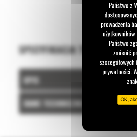
Państwo z W
dostosowanych
prowadzenia ba
użytkowników I
Państwo zgo
SPECYFIKACJA TECHNICZNA
zmienić p
szczegółowych i
prywatności. W
OPIS
znal
OK, ak
DANE TECHNICZNE