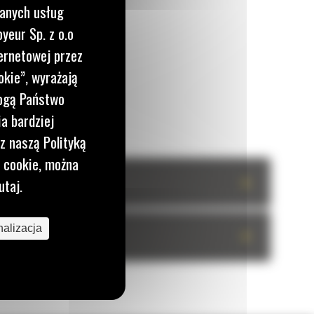
wanych usług
yeur Sp. z o.o
ernetowej przez
okie”, wyrażają
mogą Państwo
a bardziej
z naszą Polityką
i cookie, można
+
utaj.
alizacja
+