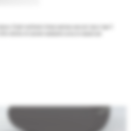
jscu. Dzięki możliwości łatwej wymiany osprzętu złącza typu S
 które ułatwia utrzymanie wydajności pracy na najwyższym