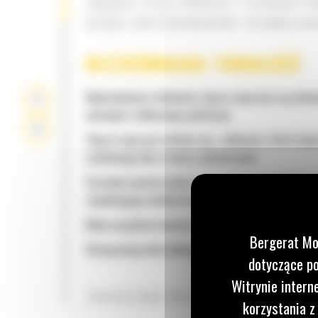
ZWIĘKSZ EFEKTYWNOŚĆ I PRODUKTY
DZIĘKI ZINTEGROWANYM TECHNOLOG
NIEZRÓWNANA TRWAŁOŚĆ
Najważniejsze elementy złącza osprzętu są osłon
wewnątrz odlewanej podstawy
Złącze osprzętu składa się z odlewów, które lepi
zachowują siłę w miarę użytkowania
Szerokie powierzchnie styku do łączenia osprzęt
zapobiegają nadmiernemu ścieraniu
Mała wysokość konstrukcji stabilizuje siłę odspa
Bergerat Mo
Wzmocniony klin blokujący mocno trzyma osprzę
dotyczące po
Witrynie intern
ZWIĘKSZONA WSZECHSTRONNOŚĆ
korzystania z