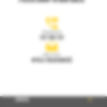
Zadzwoń do nas
122 100 122
Napisz do nas
WYŚLIJ WIADOMOŚĆ
OFERTA