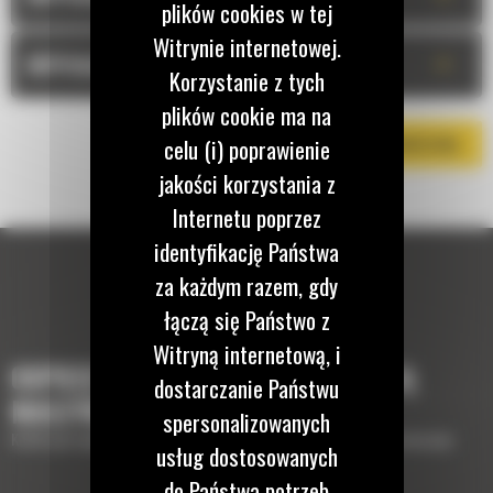
plików cookies w tej
Witrynie internetowej.
+
WYPOSAŻENIE OPCJONALNE
Korzystanie z tych
plików cookie ma na
celu (i) poprawienie
POBIERZ BROSZURĘ
jakości korzystania z
Internetu poprzez
identyfikację Państwa
za każdym razem, gdy
łączą się Państwo z
Witryną internetową, i
OSPRZĘTY, KTÓRE UZUPEŁNIĄ TWOJĄ
dostarczanie Państwu
MASZYNĘ
spersonalizowanych
Krótki opis wyposażenia lub osprzętów potrzebnych do uzupełnienia maszyny
usług dostosowanych
do Państwa potrzeb