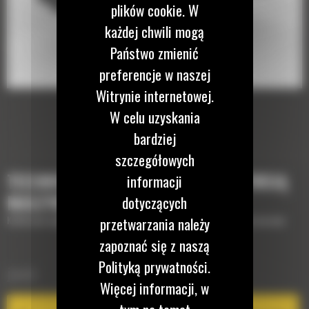
plików cookie. W
każdej chwili mogą
Państwo zmienić
preferencje w naszej
Witrynie internetowej.
W celu uzyskania
bardziej
szczegółowych
TECHNOLOGIE, KTÓRE UZUPEŁNIĄ TWOJĄ
informacji
MASZYNĘ
dotyczących
Krótki opis wyposażenia lub technologii potrzebnych do uzupełnienia maszyny
przetwarzania należy
zapoznać się z naszą
Polityką prywatności.
EQUIPMENT MANAGEMENT
ajność
Więcej informacji, w