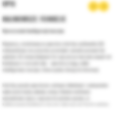
OPIS
NAJNOWSZE FUNKCJE
Uproszczenie konfiguracji maszyny
Najnowszy, zorientowany na operatora interfejs użytkownika (UI)
maksymalizuje czas pracy bez przestojów i pozwala pracować bez
opóźnień. Od zmiany kolejności list osprzętu po tworzenie nowych ich
kombinacji w razie potrzeby – operatorzy mogą szybko
skonfigurować maszyny i łatwo uzyskać dostęp do informacji.
Interfejs pozwala operatorom zachować dokładność i maksymalnie
wykorzystać każdą sekundę zmiany. Dodanie możliwości
wprowadzania złączy i osprzętu do systemu sprawia, że
konfigurowanie kombinacji osprzętu roboczego jest bardzo wydajne,
co znacznie skraca czas kalibracji. Eliminuje również konieczność