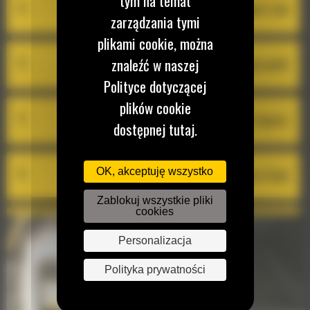
tym na temat
System Cat Product Link
zarządzania tymi
plikami cookie, można
Equipment Manage
znaleźć w naszej
VisionLink®
Polityce dotyczącej
plików cookie
Cat Inspect
dostępnej tutaj.
OK, akceptuję wszystko
Cat Remote Flash
Zablokuj wszystkie pliki
cookies
Cat Remote Troubleshooting
Personalizacja
Polityka prywatności
Cat PL161 Attachment Locator