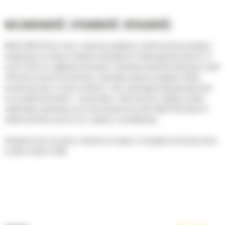
NIEZAWODNOŚĆ. SPRAWNOŚĆ. WYDAJNOŚĆ.
Model Cat® 350 jest znany z najwyższej wydajności, niskich kosztów posiadania i
eksploatacji oraz łatwej w obsłudze technologii Cat. Dzięki pojemności łyżki do 3,2
m3 (4,2 jd3) oraz wyjątkowej sile kopania i wysokiemu momentowi dokręcania, model
350 może przenosić tony materiału, zapewniając najwyższą wydajność. Kabina
posiada duże okna z przodu, po bokach i z tyłu, zapewniając doskonałą widoczność
we wszystkich kierunkach – bezpośrednio z fotela operatora. Wąskie przednie
słupki kabiny zapewniają szersze pole widzenia do przodu. Model 350 pomoże Ci
wykonać mnóstwo pracy na czas i zgodnie ze specyfikacjami.
Dostępność może się różnić w zależności od regionu. Szczegółowe informacje można
uzyskać u dealera Cat®.