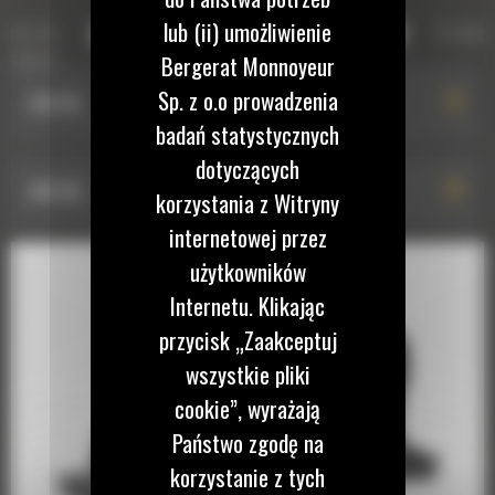
ZŁĄCZA OSPRZĘTU Z SERII CW
ami do
Złącza osprzętu z seri
O duże
lub (ii) umożliwienie
orników
Bergerat Monnoyeur
Sp. z o.o prowadzenia
CW-55
badań statystycznych
dotyczących
CW-55
korzystania z Witryny
internetowej przez
użytkowników
Internetu. Klikając
przycisk „Zaakceptuj
wszystkie pliki
cookie”, wyrażają
Państwo zgodę na
korzystanie z tych