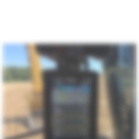
ponownego mierzenia podczas wymiany osprzętu roboczego Cat® i
ułatwia jednej osobie sprawdzanie i regulację zużycia łyżki.
Cat Grade 3D Ready
Opcja Cat Grade 3D Ready obejmuje cały sprzęt wymagany dla
systemu Grade with 3D, zainstalowany i przetestowany fabrycznie.
Ta opcja zapewnia łatwiejszą ścieżkę aktualizacji dla klientów, którzy
chcą dodać Grade z 3D po początkowym zakupie. W celu aktywacji
należy skontaktować się z dealerem Cat, aby zakupić wymagane
licencje na oprogramowanie 3D. Licencje mogą być instalowane
zdalnie lub ręcznie ładowane na urządzenie.
Systemy Cat Payload oraz Advanced Payload
Technologia Cat Payload umożliwia operatorom ważenie ładunków w
trakcie pracy, aby pomóc im każdorazowo realizować cele, unikać