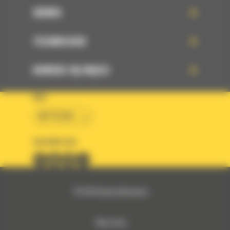
SERWIS
TECHNOLOGIE
DOWIEDZ SIĘ WIĘCEJ
KRAJ
BM POLSKA
OBSERWUJ NAS
© 2026 Bergerat-Monnoyeur
Mapa strony